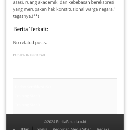
asasi, ruang akademik, dan kebebasan berekspresi
yang merupakan hak konstitusional warga negara,”
tegasnya.(**)
Berita Terkait:
No related posts.
POSTED IN
NASIONAL
Badan Sertifikasi ISO
Training SMK3
Training SMK3
©2024 BeritaBekasi.co.id
Menu
–
Iklan
Indeks
Pedoman Media Siber
Redaksi