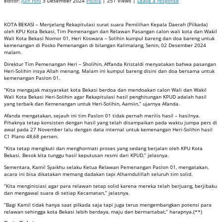
editor:
juin roni
3 Desember 2024
Politik
| 251 Views |
Leave a response
KOTA BEKASI – Menjelang Rekapitulasi surat suara Pemilihan Kepala Daerah (Pilkada)
oleh KPU Kota Bekasi, Tim Pemenangan dan Relawan Pasangan calon wali kota dan Wakil
Wali Kota Bekasi Nomor 01, Heri Koswara – Solihin kumpul bareng dan doa bareng untuk
kemenangan di Posko Pemenangan di bilangan Kalimalang, Senin, 02 Desember 2024
malam.
Direktur Tim Pemenangan Heri – Sholihin, Affanda Kristaldi menyatakan bahwa pasangan
Heri-Solihin insya Allah menang. Malam ini kumpul bareng disini dan doa bersama untuk
kemenangan Paslon 01.
“Kita mengajak masyarakat kota Bekasi berdoa dan mendoakan calon Wali dan Wakil
Wali Kota Bekasi Heri-Solihin agar Rekapitulasi hasil penghitungan KPUD adalah hasil
yang terbaik dan Kemenangan untuk Heri-Solihin, Aamiin,” ujarnya Afanda.
Afanda mengatakan, sejauh ini tim Paslon 01 tidak pernah merilis hasil – hasilnya.
Pihaknya tetap konsisten dengan hasil yang telah disampaikan pada waktu jumpa pers di
awal pada 27 November lalu dengan data internal untuk kemenangan Heri-Solihin hasil
C1 Plano 48,68 persen.
“Kita tetap mengikuti dan menghormati proses yang sedang berjalan oleh KPU Kota
Bekasi. Besok kita tunggu hasil keputusan resmi dari KPUD,” jelasnya.
Sementara, Kamil Syaikhu selaku Ketua Relawan Pemenangan Paslon 01, mengatakan,
acara ini bisa dikatakan memang dadakan tapi Alhamdulillah seluruh tim solid.
“Kita menginisiasi agar para relawan tetap solid karena mereka telah berjuang, berjibaku
dan mengawal suara di setiap Kecamatan,” jelasnya.
“Bagi Kamil tidak hanya saat pilkada saja tapi juga terus mengembangkan potensi para
relawan sehingga kota Bekasi lebih berdaya, maju dan bermartabat,” harapnya.(**)