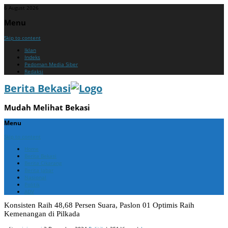
6 August 2026
Menu
Skip to content
Iklan
Indeks
Pedoman Media Siber
Redaksi
Berita Bekasi
Mudah Melihat Bekasi
Menu
Skip to content
Home
Berita Bekasi
Berita Cikarang
Berita Jabar
Nasional
Politik
ADV
Konsisten Raih 48,68 Persen Suara, Paslon 01 Optimis Raih
Kemenangan di Pilkada