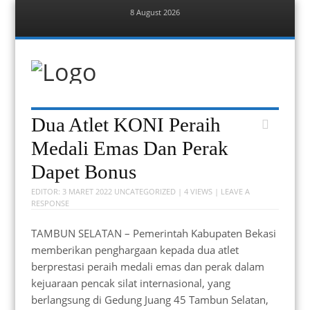
8 August 2026
Menu
Skip
to
content
Berita Bekasi
Mudah Melihat Bekasi
Menu
Skip
Dua Atlet KONI Peraih
to
content
Medali Emas Dan Perak
Dapet Bonus
EDITOR:
3 MARET 2022
UNCATEGORIZED
| 4 VIEWS |
LEAVE A
RESPONSE
TAMBUN SELATAN – Pemerintah Kabupaten Bekasi
memberikan penghargaan kepada dua atlet
berprestasi peraih medali emas dan perak dalam
kejuaraan pencak silat internasional, yang
berlangsung di Gedung Juang 45 Tambun Selatan,