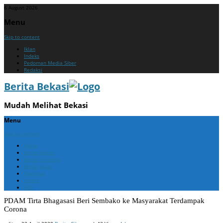
6 August 2026
Menu
Skip to content
Iklan
Indeks
Pedoman Media Siber
Redaksi
Berita Bekasi
Mudah Melihat Bekasi
Menu
Skip to content
Home
Berita Bekasi
Berita Cikarang
Berita Jabar
Nasional
Politik
ADV
PDAM Tirta Bhagasasi Beri Sembako ke Masyarakat Terdampak
Corona