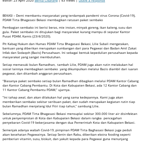
editor:
23 April 2020
Berita Cikarang
| 43 Views |
Leave a response
BEKASI – Demi membantu masyarakat yang terdampak pandemi virus Corona (Covid-19),
PDAM Tirta Bhagasasi Bekasi membagikan ratusan paket sembako
Pembagian sembako ini berisi beras, mie instan, minyak goreng, ikan kaleng, susu dan
gula. Paket sembako ini ditujukan bagi masyarakat kurang mampu di seputar Kantor
Pusat PDAM, Kamis (23/4/2020).
Plt Kabag Hukum dan Humas PDAM Tirta Bhagasasi Bekasi, Lilie Subali mengatakan,
bantuan yang diberikan merupakan sumbangan dari para Pegawai dan Badan Amil Zakat
Infak dan Sodaqoh (Bazis) Perusahaan. Ini sebagai bentuk kepedulian perusahaan kepada
masyarakat yang sangat membutuhan.
Setiap memasuki bulan Ramadhan, tambah Lilie, PDAM juga akan rutin melakukan hal
sosial lainnya membagikan sembako yang dikumpulkan melalui Bazis diambil dari iuaran
pegawai, dan ditambah anggaran perusahaan.
“Biasanya paket sembako setiap bulan Ramadhan dibagikan melalui PDAM Kantor Cabang
dan Kantor Cabang Pembantu. Di Kota dan Kabupaten Bekasi, ada 12 Kantor Cabang dan
11 Kantor Cabang Pembantu PDAM,” ujarnya.
“Ini tahap awal, dan akan dilakukan hal yang sama kedepannya. Kami juga akan
memberikan sembako sekitar seribuan paket, dan sudah merupakan kegiatan rutin tiap
bulan Ramadhan menjelang Idul Fitri tiap tahun,” sambung Lilie.
Sebelumnya, PDAM Tirta Bhagasasi Bekasi mensuplai sekitar 300.000 liter air disinfektan
untuk penyemprotan di Kota dan Kabupaten Bekasi dalam rangka pencegahan
penyebaran Covid-19 bekerjasama dengan dua Pemerintah Kota dan Kabupaten Bekasi.
Semenjak adanya wabah Covid-19, pimpinan PDAM Tirta Baghasasi Bekasi juga peduli
akan kesehatan Pegawainya. Setiap Senin dan Rabu, diberikan ekstra fooding seperti
pemberian vitamin, susu, biskuit, dan yakult kepada para Pegawai guna menunjang