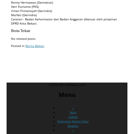
Ronny Hermawan (Demokrat)
Heri Purnomo (PKS)
Irman Frimansyah (Gerindra)
Murfati (Gerindra)
Catatan : Badan Kehormatan dan Badan Anggaran diketuai oleh pimpinan
DPRD Kota Bekasi.
Berita Terkait:
No related posts.
Posted in
Berita Bekasi
Badan Sertifikasi ISO
Training SMK3
Training SMK3
©2024 BeritaBekasi.co.id
Menu
–
Iklan
Indeks
Pedoman Media Siber
Redaksi
–