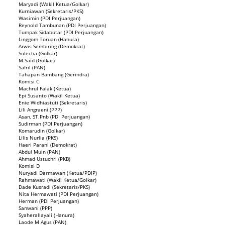
Maryadi (Wakil Ketua/Golkar)
Kurniawan (Sekretaris/PKS)
Wasimin (PDI Perjuangan)
Reynold Tambunan (PDI Perjuangan)
Tumpak Sidabutar (PDI Perjuangan)
Linggom Toruan (Hanura)
Arwis Sembiring (Demokrat)
Solecha (Golkar)
M.Said (Golkar)
Safril (PAN)
Tahapan Bambang (Gerindra)
Komisi C
Machrul Falak (Ketua)
Epi Susanto (Wakil Ketua)
Enie Widhiastuti (Sekretaris)
Lili Angraeni (PPP)
Asan, ST.Pnb (PDI Perjuangan)
Sudirman (PDI Perjuangan)
Komarudin (Golkar)
Lilis Nurlia (PKS)
Haeri Parani (Demokrat)
Abdul Muin (PAN)
Ahmad Ustuchri (PKB)
Komisi D
Nuryadi Darmawan (Ketua/PDIP)
Rahmawati (Wakil Ketua/Golkar)
Dade Kusradi (Sekretaris/PKS)
Nita Hermawati (PDI Perjuangan)
Herman (PDI Perjuangan)
Sanwani (PPP)
Syaherallayali (Hanura)
Laode M Agus (PAN)