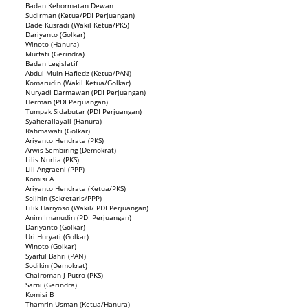
Badan Kehormatan Dewan
Sudirman (Ketua/PDI Perjuangan)
Dade Kusradi (Wakil Ketua/PKS)
Dariyanto (Golkar)
Winoto (Hanura)
Murfati (Gerindra)
Badan Legislatif
Abdul Muin Hafiedz (Ketua/PAN)
Komarudin (Wakil Ketua/Golkar)
Nuryadi Darmawan (PDI Perjuangan)
Herman (PDI Perjuangan)
Tumpak Sidabutar (PDI Perjuangan)
Syaherallayali (Hanura)
Rahmawati (Golkar)
Ariyanto Hendrata (PKS)
Arwis Sembiring (Demokrat)
Lilis Nurlia (PKS)
Lili Angraeni (PPP)
Komisi A
Ariyanto Hendrata (Ketua/PKS)
Solihin (Sekretaris/PPP)
Lilik Hariyoso (Wakil/ PDI Perjuangan)
Anim Imanudin (PDI Perjuangan)
Dariyanto (Golkar)
Uri Huryati (Golkar)
Winoto (Golkar)
Syaiful Bahri (PAN)
Sodikin (Demokrat)
Chairoman J Putro (PKS)
Sarni (Gerindra)
Komisi B
Thamrin Usman (Ketua/Hanura)