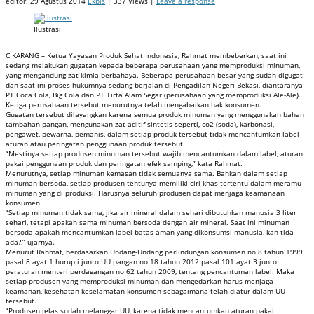
editor:
29 Agustus 2014
Ekbis
| 337 Views |
Leave a response
Ilustrasi
CIKARANG – Ketua Yayasan Produk Sehat Indonesia, Rahmat membeberkan, saat ini
sedang melakukan gugatan kepada beberapa perusahaan yang memproduksi minuman,
yang mengandung zat kimia berbahaya. Beberapa perusahaan besar yang sudah digugat
dan saat ini proses hukumnya sedang berjalan di Pengadilan Negeri Bekasi, diantaranya
PT Coca Cola, Big Cola dan PT Tirta Alam Segar (perusahaan yang memproduksi Ale-Ale).
Ketiga perusahaan tersebut menurutnya telah mengabaikan hak konsumen.
Gugatan tersebut dilayangkan karena semua produk minuman yang menggunakan bahan
tambahan pangan, mengunakan zat aditif sintetis seperti, co2 (soda), karbonasi,
pengawet, pewarna, pemanis, dalam setiap produk tersebut tidak mencantumkan label
aturan atau peringatan penggunaan produk tersebut.
“Mestinya setiap produsen minuman tersebut wajib mencantumkan dalam label, aturan
pakai penggunaan produk dan peringatan efek samping,” kata Rahmat.
Menurutnya, setiap minuman kemasan tidak semuanya sama. Bahkan dalam setiap
minuman bersoda, setiap produsen tentunya memiliki ciri khas tertentu dalam meramu
minuman yang di produksi. Harusnya seluruh produsen dapat menjaga keamanaan
konsumen.
“Setiap minuman tidak sama, jika air mineral dalam sehari dibutuhkan manusia 3 liter
sehari, tetapi apakah sama minuman bersoda dengan air mineral. Saat ini minuman
bersoda apakah mencantumkan label batas aman yang dikonsumsi manusia, kan tida
ada?,” ujarnya.
Menurut Rahmat, berdasarkan Undang-Undang perlindungan konsumen no 8 tahun 1999
pasal 8 ayat 1 hurup i junto UU pangan no 18 tahun 2012 pasal 101 ayat 3 junto
peraturan menteri perdagangan no 62 tahun 2009, tentang pencantuman label. Maka
setiap produsen yang memproduksi minuman dan mengedarkan harus menjaga
keamanan, kesehatan keselamatan konsumen sebagaimana telah diatur dalam UU
tersebut.
“Produsen jelas sudah melanggar UU, karena tidak mencantumkan aturan pakai