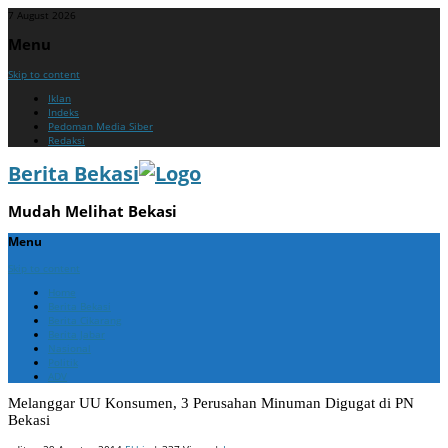
7 August 2026
Menu
Skip to content
Iklan
Indeks
Pedoman Media Siber
Redaksi
Berita Bekasi
Mudah Melihat Bekasi
Menu
Skip to content
Home
Berita Bekasi
Berita Cikarang
Berita Jabar
Nasional
Politik
ADV
Melanggar UU Konsumen, 3 Perusahan Minuman Digugat di PN
Bekasi