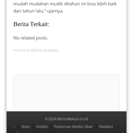
mudah mudahan mudik ditahun ini bisa lebih baik
dari tahun lalu,” ujarnya.
Berita Terkait:
No related posts.
POSTED IN
BERITA CIKARANG
Badan Sertifikasi ISO
Training SMK3
Training SMK3
©2024 BeritaBekasi.co.id
Menu
–
Iklan
Indeks
Pedoman Media Siber
Redaksi
–