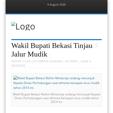
6 August 2026
Menu
Skip
to
content
Berita Bekasi
Mudah Melihat Bekasi
Menu
Skip
Wakil Bupati Bekasi Tinjau
to
content
Jalur Mudik
EDITOR:
21 JULI 2014
BERITA CIKARANG
| 68 VIEWS |
LEAVE A
RESPONSE
Wakil Bupati Bekasi Rohim Mintareja sedang menunjuk Kepala
Dinas Perhubungan saat diminta kesiapan arus mudik tahun
2014 ini.