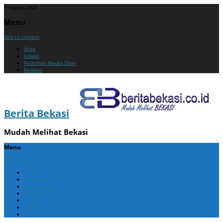
7 August 2026
Menu
Skip to content
Iklan
Indeks
Pedoman Media Siber
Redaksi
Berita Bekasi
Mudah Melihat Bekasi
Menu
Skip to content
Home
Berita Bekasi
Berita Cikarang
Berita Jabar
Nasional
Politik
ADV