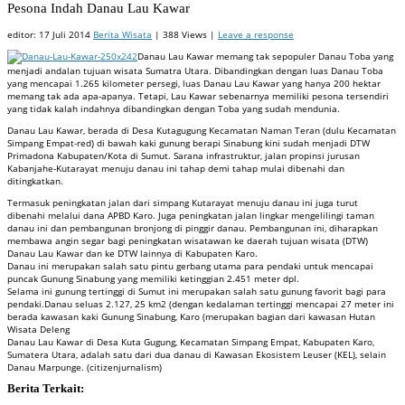
Pesona Indah Danau Lau Kawar
editor:
17 Juli 2014
Berita Wisata
| 388 Views |
Leave a response
Danau Lau Kawar memang tak sepopuler Danau Toba yang
menjadi andalan tujuan wisata Sumatra Utara. Dibandingkan dengan luas Danau Toba
yang mencapai 1.265 kilometer persegi, luas Danau Lau Kawar yang hanya 200 hektar
memang tak ada apa-apanya. Tetapi, Lau Kawar sebenarnya memiliki pesona tersendiri
yang tidak kalah indahnya dibandingkan dengan Toba yang sudah mendunia.
Danau Lau Kawar, berada di Desa Kutagugung Kecamatan Naman Teran (dulu Kecamatan
Simpang Empat-red) di bawah kaki gunung berapi Sinabung kini sudah
menjadi DTW
Primadona Kabupaten/Kota di Sumut. Sarana infrastruktur, jalan propinsi jurusan
Kabanjahe-Kutarayat menuju danau ini tahap demi tahap mulai dibenahi dan
ditingkatkan.
Termasuk peningkatan jalan dari simpang Kutarayat menuju danau ini juga turut
dibenahi melalui dana APBD Karo. Juga peningkatan jalan lingkar mengelilingi taman
danau ini dan pembangunan bronjong di pinggir danau. Pembangunan ini, diharapkan
membawa angin segar bagi peningkatan wisatawan ke daerah tujuan wisata (DTW)
Danau Lau Kawar dan ke DTW lainnya di Kabupaten Karo.
Danau ini merupakan salah satu pintu gerbang utama para pendaki untuk mencapai
puncak Gunung Sinabung yang memiliki ketinggian 2.451 meter dpl.
Selama ini gunung tertinggi di Sumut ini merupakan salah satu gunung favorit bagi para
pendaki.Danau seluas 2.127, 25 km2 (dengan kedalaman tertinggi mencapai 27 meter ini
berada kawasan kaki Gunung Sinabung, Karo (merupakan bagian dari kawasan Hutan
Wisata Deleng
Danau Lau Kawar di Desa Kuta Gugung, Kecamatan Simpang Empat, Kabupaten Karo,
Sumatera Utara, adalah satu dari dua danau di Kawasan Ekosistem Leuser (KEL), selain
Danau Marpunge. (citizenjurnalism)
Berita Terkait: