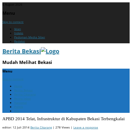
6 August 2026
Menu
Skip to content
Iklan
Indeks
Pedoman Media Siber
Redaksi
Berita Bekasi
Mudah Melihat Bekasi
Menu
Skip to content
Home
Berita Bekasi
Berita Cikarang
Berita Jabar
Nasional
Politik
ADV
APBD 2014 Telat, Infrastruktur di Kabupaten Bekasi Terbengkalai
editor:
12 Juli 2014
Berita Cikarang
| 278 Views |
Leave a response