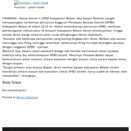
Ilustrasi – jalan rusak
CIKARANG – Ketua Komisi C DPRD Kabupaten Bekasi, Aep Saepul Rahman sangat
menyayangkan lambatnya pencairan Anggaran Pendapat Belanja Daerah (APBD)
Kabupaten Bekasi di tahun 2014 ini. Akibat terlambatnya pencairan APBD, membuat
pembangunan infrastruktur di wilayah Kabupaten Bekasi belum direalisasikan, hingga
terjadi demo warga lantaran jalan rusak dilingkungan belum diperbaiki.
“Katanya ada beberapa persyaratan yang kurang lengkap dari dinas. Bahkan ada alasan
menunggu usai Pileg, sehingga terlambat. Seharusnya Pileg itu tidak disangkut pautkan
dengan anggaran APBD,” ujarnya.
Menurut Aep, dalam tubuh eksekutif diduga ada ketidak harmonisan antar pejabat,
buktinya kata dia, keterlambatan APBD terjadi. Mestinya, Pemkab Bekasi dapat
berkoordinasi antar instansi, antara bawahan dengan atasan, serta antara kepala dinas
dengan bupati.
“Sangat prihatin atas kinerja Bupati, disini terlihat bahwa Kabupaten Bekasi miskin
koordinasi antara atasan dan bawahan. Untuk APBD sendiri, harus sudah di nikmati oleh
masyarakat,” terangnya.
Berita Terkait:
No related posts.
Posted in
Berita Cikarang
Badan Sertifikasi ISO
Training SMK3
Training SMK3
©2024 BeritaBekasi.co.id