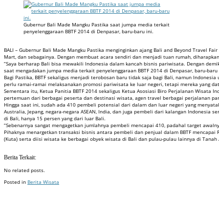
Gubernur Bali Made Mangku Pastika saat jumpa media terkait
penyelenggaraan BBTF 2014 di Denpasar, baru-baru ini.
BALI – Gubernur Bali Made Mangku Pastika menginginkan ajang Bali and Beyond Travel Fair (
Mart, dan sebagainya. Dengan membuat acara sendiri dan menjadi tuan rumah, diharapkan
“Saya berharap Bali bisa mewakili Indonesia dalam kancah bisnis pariwisata. Dengan demikian
saat mengadakan jumpa media terkait penyelenggaraan BBTF 2014 di Denpasar, baru-baru i
Bagi Pastika, BBTF sekaligus menjadi terobosan baru tidak saja bagi Bali, namun Indonesia
perlu ramai-ramai melaksanakan promosi pariwisata ke luar negeri, tetapi mereka yang dat
Sementara itu, Ketua Panitia BBTF 2014 sekaligus Ketua Asosiasi Biro Perjalanan Wisata I
pertemuan dari berbagai peserta dan destinasi wisata, agen travel berbagai perjalanan pa
Hingga saat ini, sudah ada 410 pembeli potensial dari dalam dan luar negeri yang menyatak
Australia, Jepang, negara-negara ASEAN, India, dan juga pembeli dari kalangan Indonesia se
di Bali, hanya 15 persen yang dari luar Bali.
“Sebenarnya sangat mengagetkan jumlahnya pembeli mencapai 410, padahal target awalnya
Pihaknya menargetkan transaksi bisnis antara pembeli dan penjual dalam BBTF mencapai R
(Kuta) serta diisi wisata ke berbagai obyek wisata di Bali dan pulau-pulau lainnya di Tanah 
Berita Terkait:
No related posts.
Posted in
Berita Wisata
Badan Sertifikasi ISO
Training SMK3