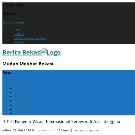
6 August 2026
Menu
Skip to content
Iklan
Indeks
Pedoman Media Siber
Redaksi
Berita Bekasi
Mudah Melihat Bekasi
Menu
Skip to content
Home
Berita Bekasi
Berita Cikarang
Berita Jabar
Nasional
Politik
ADV
BBTF Pameran Wisata Internasional Terbesar di Asia Tenggara
editor:
28 Mei 2014
Berita Wisata
| 117 Views |
Leave a response