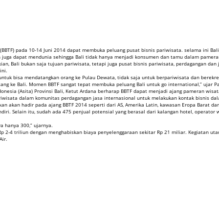
BBTF) pada 10-14 Juni 2014 dapat membuka peluang pusat bisnis pariwisata. selama ini Bali s
 juga dapat mendunia sehingga Bali tidak hanya menjadi konsumen dan tamu dalam pameran
, Bali bukan saja tujuan pariwisata, tetapi juga pusat bisnis pariwisata, perdagangan dan jas
ni.
 untuk bisa mendatangkan orang ke Pulau Dewata, tidak saja untuk berpariwisata dan berekrea
ang ke Bali. Momen BBTF sangat tepat membuka peluang Bali untuk go international,” ujar Pa
ndonesia (Asita) Provinsi Bali, Ketut Ardana berharap BBTF dapat menjadi ajang pameran wis
riwisata dalam komunitas perdagangan jasa internasional untuk melakukan kontak bisnis dala
an akan hadir pada ajang BBTF 2014 seperti dari AS, Amerika Latin, kawasan Eropa Barat dan 
ndiri. Selain itu, sudah ada 475 penjual potensial yang berasal dari kalangan hotel, operator
 hanya 300,” ujarnya.
p 2-4 triliun dengan menghabiskan biaya penyelenggaraan sekitar Rp 21 miliar. Kegiatan u
Air.