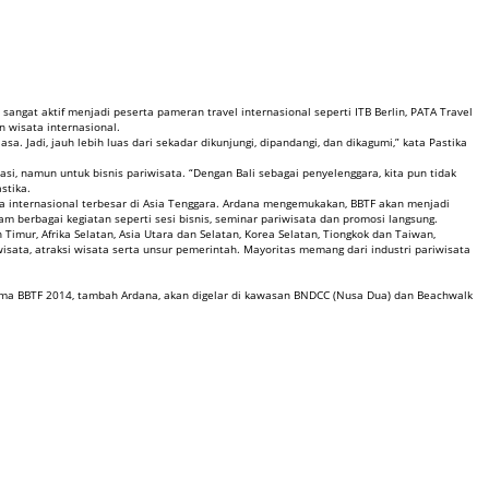
angat aktif menjadi peserta pameran travel internasional seperti ITB Berlin, PATA Travel
 wisata internasional.
a. Jadi, jauh lebih luas dari sekadar dikunjungi, dipandangi, dan dikagumi,” kata Pastika
si, namun untuk bisnis pariwisata. “Dengan Bali sebagai penyelenggara, kita pun tidak
stika.
ata internasional terbesar di Asia Tenggara. Ardana mengemukakan, BBTF akan menjadi
m berbagai kegiatan seperti sesi bisnis, seminar pariwisata dan promosi langsung.
Timur, Afrika Selatan, Asia Utara dan Selatan, Korea Selatan, Tiongkok dan Taiwan,
 wisata, atraksi wisata serta unsur pemerintah. Mayoritas memang dari industri pariwisata
tama BBTF 2014, tambah Ardana, akan digelar di kawasan BNDCC (Nusa Dua) dan Beachwalk