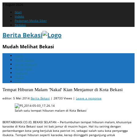
7 August 2026
Menu
Skip
Iklan
to
Indeks
content
Pedoman Media Siber
Redaksi
Berita Bekasi
Mudah Melihat Bekasi
Menu
Skip
Home
to
Berita Bekasi
content
Berita Cikarang
Berita Jabar
Nasional
Politik
ADV
Tempat Hiburan Malam 'Nakal' Kian Menjamur di Kota Bekasi
editor:
5 Mei 2014
Berita Bekasi
| 28733 Views |
Leave a response
Salah satu tempat hiburan malam di Kota Bekasi
BERITABEKASI.CO.ID, BEKASI SELATAN – Pertumbuhan tempat hiburan malam, khususnya
karaoke di Kota Bekasi saat ini bak jamur di musim hujan. Hal itu seiring dengan
perkembangan kota yang berjuluk kota patriot ini, sebagai salah satu kota penyangga
ibukota. Tempat hiburan seperti karaoke, kerap disinggahi pengunjung untuk