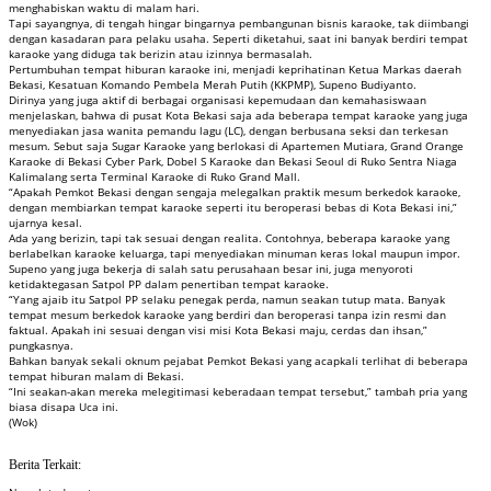
menghabiskan waktu di malam hari.
Tapi sayangnya, di tengah hingar bingarnya pembangunan bisnis karaoke, tak diimbangi
dengan kasadaran para pelaku usaha. Seperti diketahui, saat ini banyak berdiri tempat
karaoke yang diduga tak berizin atau izinnya bermasalah.
Pertumbuhan tempat hiburan karaoke ini, menjadi keprihatinan Ketua Markas daerah
Bekasi, Kesatuan Komando Pembela Merah Putih (KKPMP), Supeno Budiyanto.
Dirinya yang juga aktif di berbagai organisasi kepemudaan dan kemahasiswaan
menjelaskan, bahwa di pusat Kota Bekasi saja ada beberapa tempat karaoke yang juga
menyediakan jasa wanita pemandu lagu (LC), dengan berbusana seksi dan terkesan
mesum. Sebut saja Sugar Karaoke yang berlokasi di Apartemen Mutiara, Grand Orange
Karaoke di Bekasi Cyber Park, Dobel S Karaoke dan Bekasi Seoul di Ruko Sentra Niaga
Kalimalang serta Terminal Karaoke di Ruko Grand Mall.
“Apakah Pemkot Bekasi dengan sengaja melegalkan praktik mesum berkedok karaoke,
dengan membiarkan tempat karaoke seperti itu beroperasi bebas di Kota Bekasi ini,”
ujarnya kesal.
Ada yang berizin, tapi tak sesuai dengan realita. Contohnya, beberapa karaoke yang
berlabelkan karaoke keluarga, tapi menyediakan minuman keras lokal maupun impor.
Supeno yang juga bekerja di salah satu perusahaan besar ini, juga menyoroti
ketidaktegasan Satpol PP dalam penertiban tempat karaoke.
“Yang ajaib itu Satpol PP selaku penegak perda, namun seakan tutup mata. Banyak
tempat mesum berkedok karaoke yang berdiri dan beroperasi tanpa izin resmi dan
faktual. Apakah ini sesuai dengan visi misi Kota Bekasi maju, cerdas dan ihsan,”
pungkasnya.
Bahkan banyak sekali oknum pejabat Pemkot Bekasi yang acapkali terlihat di beberapa
tempat hiburan malam di Bekasi.
“Ini seakan-akan mereka melegitimasi keberadaan tempat tersebut,” tambah pria yang
biasa disapa Uca ini.
(Wok)
Berita Terkait: