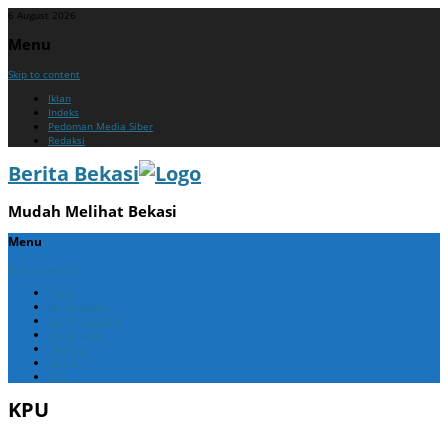
6 August 2026
Menu
Skip to content
Iklan
Indeks
Pedoman Media Siber
Redaksi
Berita Bekasi
Mudah Melihat Bekasi
Menu
Skip to content
Home
Berita Bekasi
Berita Cikarang
Berita Jabar
Nasional
Politik
ADV
KPU