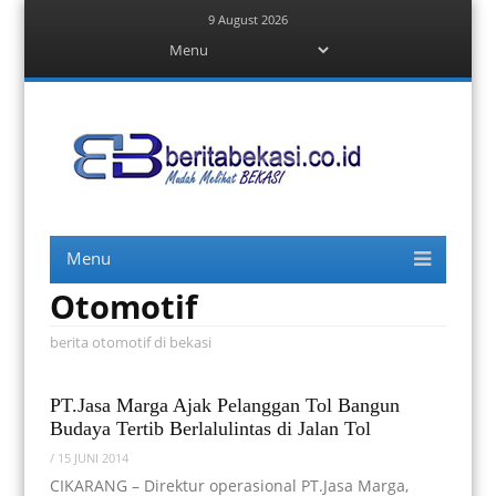
9 August 2026
Menu
Skip
to
content
Berita Bekasi
Mudah Melihat Bekasi
Menu
Skip
to
content
Otomotif
berita otomotif di bekasi
PT.Jasa Marga Ajak Pelanggan Tol Bangun
Budaya Tertib Berlalulintas di Jalan Tol
/
15 JUNI 2014
CIKARANG – Direktur operasional PT.Jasa Marga,