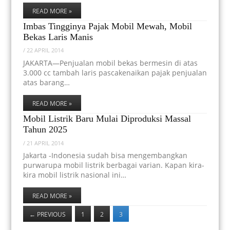
READ MORE »
Imbas Tingginya Pajak Mobil Mewah, Mobil
Bekas Laris Manis
/
22 APRIL 2014
JAKARTA—Penjualan mobil bekas bermesin di atas
3.000 cc tambah laris pascakenaikan pajak penjualan
atas barang…
READ MORE »
Mobil Listrik Baru Mulai Diproduksi Massal
Tahun 2025
/
21 APRIL 2014
Jakarta -Indonesia sudah bisa mengembangkan
purwarupa mobil listrik berbagai varian. Kapan kira-
kira mobil listrik nasional ini…
READ MORE »
←
PREVIOUS
1
2
3