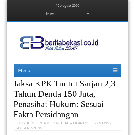
10 August 2026
Menu
Skip
to
content
Berita Bekasi
Mudah Melihat Bekasi
Menu
Skip
to
content
Jaksa KPK Tuntut Sarjan 2,3
Tahun Denda 150 Juta,
Penasihat Hukum: Sesuai
Fakta Persidangan
EDITOR:
JUIN RONI
4 MEI 2026
BERITA CIKARANG
| 127 VIEWS |
LEAVE A RESPONSE