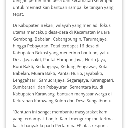
dengan pemerintah desa dan kecamatan setempat
untuk memastikan bantuan sampai ke tangan yang
tepat.
Di Kabupaten Bekasi, wilayah yang menjadi fokus
utama mencakup desa-desa di Kecamatan Muara
Gembong, Babelan, Cabangbungin, Tarumajaya,
hingga Pebayuran. Total terdapat 16 desa di
Kabupaten Bekasi yang menerima bantuan, yaitu
Desa Jayasakti, Pantai Harapan Jaya, Hurip Jaya,
Buni Bakti, Kedungjaya, Kedung Pengawas, Kota
Babelan, Muara Bakti, Pantai Hurip, Jayabakti,
Lenggahsari, Samudrajaya, Segarajaya, Karangpatri,
Sumbersari, dan Pebayuran. Sementara itu, di
Kabupaten Karawang, bantuan menyasar warga di
Kelurahan Karawang Kulon dan Desa Sungaibuntu.
“Bantuan ini sangat membantu masyarakat kami
yang terdampak banjir. Kami mengucapkan terima
kasih banyak kepada Pertamina EP atas respons