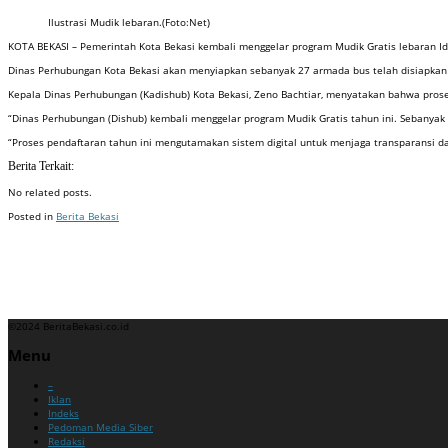
Ilustrasi Mudik lebaran.(Foto:Net)
KOTA BEKASI – Pemerintah Kota Bekasi kembali menggelar program Mudik Gratis lebaran Idul
Dinas Perhubungan Kota Bekasi akan menyiapkan sebanyak 27 armada bus telah disiapkan 
Kepala Dinas Perhubungan (Kadishub) Kota Bekasi, Zeno Bachtiar, menyatakan bahwa prose
“Dinas Perhubungan (Dishub) kembali menggelar program Mudik Gratis tahun ini. Sebanyak 
“Proses pendaftaran tahun ini mengutamakan sistem digital untuk menjaga transparansi da
Berita Terkait:
No related posts.
Posted in
Berita Bekasi
Badan Sertifikasi ISO
Training SMK3
Training SMK3
©2024 BeritaBekasi.co.id
Menu
–
Iklan
Indeks
Pedoman Media Siber
Redaksi