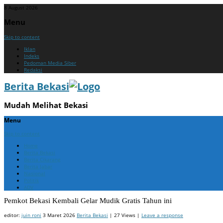
8 August 2026
Menu
Skip to content
Iklan
Indeks
Pedoman Media Siber
Redaksi
Berita Bekasi
Mudah Melihat Bekasi
Menu
Skip to content
Home
Berita Bekasi
Berita Cikarang
Berita Jabar
Nasional
Politik
ADV
Pemkot Bekasi Kembali Gelar Mudik Gratis Tahun ini
editor:
juin roni
3 Maret 2026
Berita Bekasi
| 27 Views |
Leave a response