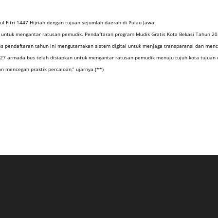
 Fitri 1447 Hijriah dengan tujuan sejumlah daerah di Pulau Jawa.
untuk mengantar ratusan pemudik. Pendaftaran program Mudik Gratis Kota Bekasi Tahun 20
s pendaftaran tahun ini mengutamakan sistem digital untuk menjaga transparansi dan menc
27 armada bus telah disiapkan untuk mengantar ratusan pemudik menuju tujuh kota tujuan d
n mencegah praktik percaloan,” ujarnya.(**)