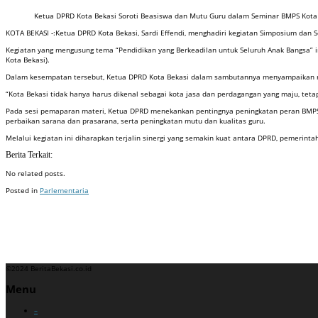
Ketua DPRD Kota Bekasi Soroti Beasiswa dan Mutu Guru dalam Seminar BMPS Kota
KOTA BEKASI -:Ketua DPRD Kota Bekasi, Sardi Effendi, menghadiri kegiatan Simposium dan 
Kegiatan yang mengusung tema “Pendidikan yang Berkeadilan untuk Seluruh Anak Bangsa” ini t
Kota Bekasi).
Dalam kesempatan tersebut, Ketua DPRD Kota Bekasi dalam sambutannya menyampaikan 
“Kota Bekasi tidak hanya harus dikenal sebagai kota jasa dan perdagangan yang maju, teta
Pada sesi pemaparan materi, Ketua DPRD menekankan pentingnya peningkatan peran BMPS 
perbaikan sarana dan prasarana, serta peningkatan mutu dan kualitas guru.
Melalui kegiatan ini diharapkan terjalin sinergi yang semakin kuat antara DPRD, pemerint
Berita Terkait:
No related posts.
Posted in
Parlementaria
Badan Sertifikasi ISO
Training SMK3
Training SMK3
©2024 BeritaBekasi.co.id
Menu
–