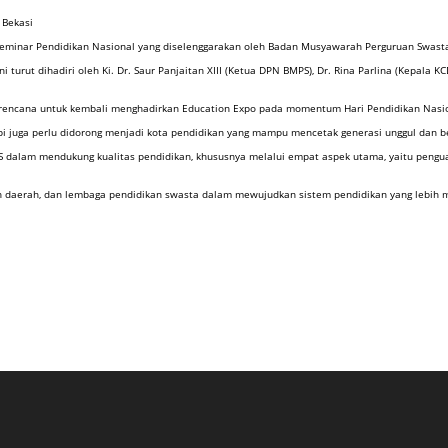
 Bekasi
Seminar Pendidikan Nasional yang diselenggarakan oleh Badan Musyawarah Perguruan Swasta (
urut dihadiri oleh Ki. Dr. Saur Panjaitan XIII (Ketua DPN BMPS), Dr. Rina Parlina (Kepala KCD
rencana untuk kembali menghadirkan Education Expo pada momentum Hari Pendidikan Nasi
pi juga perlu didorong menjadi kota pendidikan yang mampu mencetak generasi unggul dan ber
dalam mendukung kualitas pendidikan, khususnya melalui empat aspek utama, yaitu pengua
ah daerah, dan lembaga pendidikan swasta dalam mewujudkan sistem pendidikan yang lebih me