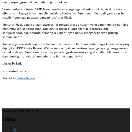
memperjuangkan haknya melalui jalur hukum.
“Kami berharap Ketua DPRD bisa membantu warga agar eksekusi ini dapat ditunda atau
dibatalkan. Upaya hukum masih berjalan, khususnya Peninjauan Kembali yang saat ini
masih menunggu putusan pengadilan,” ujar Rizal.
Menurut Rizal, pelaksanaan eksekusi di tengah proses hukum yang belum inkrah berisiko
menimbulkan ketidakadilan dan konflik sosial di lapangan. Ia berharap ada
kebijaksanaan dari seluruh pemangku kepentingan untuk mengedepankan prinsip
kemanusiaan.
Kini, warga Puri Asih Sejahtera hanya bisa menaruh harapan pada upaya komunikasi yang
dijanjikan DPRD Kota Bekasi. Waktu kian sempit, sementara bayang-bayang penggusuran
semakin dekat. Semua mata tertuju pada langkah konkret yang akan diambil pemerintah
dan lembaga terkait dalam beberapa hari ke depan.(**)
Berita Terkait:
No related posts.
Posted in
Berita Bekasi
Badan Sertifikasi ISO
Training SMK3
Training SMK3
©2024 BeritaBekasi.co.id
Menu
–
Iklan