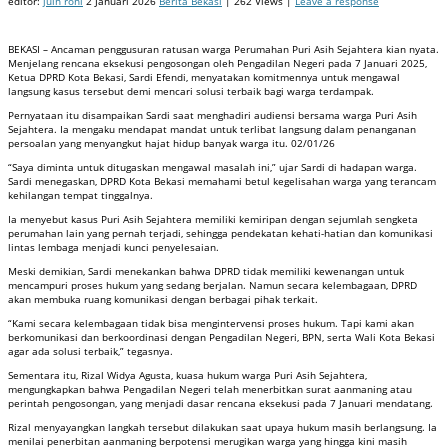
editor:
juin roni
2 Januari 2026
Berita Bekasi
| 262 Views |
Leave a response
BEKASI – Ancaman penggusuran ratusan warga Perumahan Puri Asih Sejahtera kian nyata.
Menjelang rencana eksekusi pengosongan oleh Pengadilan Negeri pada 7 Januari 2025,
Ketua DPRD Kota Bekasi, Sardi Efendi, menyatakan komitmennya untuk mengawal
langsung kasus tersebut demi mencari solusi terbaik bagi warga terdampak.
Pernyataan itu disampaikan Sardi saat menghadiri audiensi bersama warga Puri Asih
Sejahtera. Ia mengaku mendapat mandat untuk terlibat langsung dalam penanganan
persoalan yang menyangkut hajat hidup banyak warga itu. 02/01/26
“Saya diminta untuk ditugaskan mengawal masalah ini,” ujar Sardi di hadapan warga.
Sardi menegaskan, DPRD Kota Bekasi memahami betul kegelisahan warga yang terancam
kehilangan tempat tinggalnya.
Ia menyebut kasus Puri Asih Sejahtera memiliki kemiripan dengan sejumlah sengketa
perumahan lain yang pernah terjadi, sehingga pendekatan kehati-hatian dan komunikasi
lintas lembaga menjadi kunci penyelesaian.
Meski demikian, Sardi menekankan bahwa DPRD tidak memiliki kewenangan untuk
mencampuri proses hukum yang sedang berjalan. Namun secara kelembagaan, DPRD
akan membuka ruang komunikasi dengan berbagai pihak terkait.
“Kami secara kelembagaan tidak bisa mengintervensi proses hukum. Tapi kami akan
berkomunikasi dan berkoordinasi dengan Pengadilan Negeri, BPN, serta Wali Kota Bekasi
agar ada solusi terbaik,” tegasnya.
Sementara itu, Rizal Widya Agusta, kuasa hukum warga Puri Asih Sejahtera,
mengungkapkan bahwa Pengadilan Negeri telah menerbitkan surat aanmaning atau
perintah pengosongan, yang menjadi dasar rencana eksekusi pada 7 Januari mendatang.
Rizal menyayangkan langkah tersebut dilakukan saat upaya hukum masih berlangsung. Ia
menilai penerbitan aanmaning berpotensi merugikan warga yang hingga kini masih