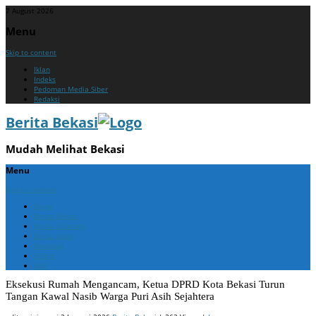
7 August 2026
Menu
Skip to content
Iklan
Indeks
Pedoman Media Siber
Redaksi
Berita Bekasi
Mudah Melihat Bekasi
Menu
Skip to content
Home
Berita Bekasi
Berita Cikarang
Berita Jabar
Nasional
Politik
ADV
Eksekusi Rumah Mengancam, Ketua DPRD Kota Bekasi Turun
Tangan Kawal Nasib Warga Puri Asih Sejahtera