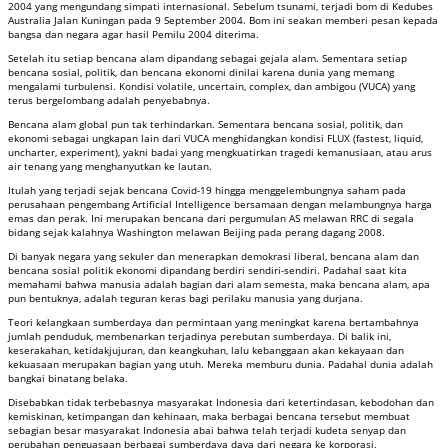
2004 yang mengundang simpati internasional. Sebelum tsunami, terjadi bom di Kedubes
Australia Jalan Kuningan pada 9 September 2004. Bom ini seakan memberi pesan kepada
bangsa dan negara agar hasil Pemilu 2004 diterima.
Setelah itu setiap bencana alam dipandang sebagai gejala alam. Sementara setiap
bencana sosial, politik, dan bencana ekonomi dinilai karena dunia yang memang
mengalami turbulensi. Kondisi volatile, uncertain, complex, dan ambigou (VUCA) yang
terus bergelombang adalah penyebabnya.
Bencana alam global pun tak terhindarkan. Sementara bencana sosial, politik, dan
ekonomi sebagai ungkapan lain dari VUCA menghidangkan kondisi FLUX (fastest, liquid,
uncharter, experiment), yakni badai yang mengkuatirkan tragedi kemanusiaan, atau arus
air tenang yang menghanyutkan ke lautan.
Itulah yang terjadi sejak bencana Covid-19 hingga menggelembungnya saham pada
perusahaan pengembang Artificial Intelligence bersamaan dengan melambungnya harga
emas dan perak. Ini merupakan bencana dari pergumulan AS melawan RRC di segala
bidang sejak kalahnya Washington melawan Beijing pada perang dagang 2008.
Di banyak negara yang sekuler dan menerapkan demokrasi liberal, bencana alam dan
bencana sosial politik ekonomi dipandang berdiri sendiri-sendiri. Padahal saat kita
memahami bahwa manusia adalah bagian dari alam semesta, maka bencana alam, apa
pun bentuknya, adalah teguran keras bagi perilaku manusia yang durjana.
Teori kelangkaan sumberdaya dan permintaan yang meningkat karena bertambahnya
jumlah penduduk, membenarkan terjadinya perebutan sumberdaya. Di balik ini,
keserakahan, ketidakjujuran, dan keangkuhan, lalu kebanggaan akan kekayaan dan
kekuasaan merupakan bagian yang utuh. Mereka memburu dunia. Padahal dunia adalah
bangkai binatang belaka.
Disebabkan tidak terbebasnya masyarakat Indonesia dari ketertindasan, kebodohan dan
kemiskinan, ketimpangan dan kehinaan, maka berbagai bencana tersebut membuat
sebagian besar masyarakat Indonesia abai bahwa telah terjadi kudeta senyap dan
perubahan penguasaan berbagai sumberdaya daya dari negara ke korporasi.