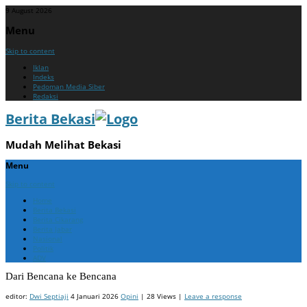
9 August 2026
Menu
Skip to content
Iklan
Indeks
Pedoman Media Siber
Redaksi
Berita Bekasi
Mudah Melihat Bekasi
Menu
Skip to content
Home
Berita Bekasi
Berita Cikarang
Berita Jabar
Nasional
Politik
ADV
Dari Bencana ke Bencana
editor:
Dwi Septiaji
4 Januari 2026
Opini
| 28 Views |
Leave a response