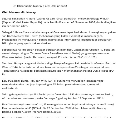
Dr. Ichsanuddin Noorsy (Foto: Dok. pribadi)
Oleh Ichsanuddin Noorsy
Sejurus kekalahan Al Gore (Capres AS dari Partai Demokrat) melawan George W Bush
(Capres AS dari Partai Republik) pada Pemilu Presiden AS November 2004, dunia disajikan
isu perubahan iklim.
Sebagai “hiburan” atas kekalahannya, Al Gore mendapat hadiah untuk mengkampanyekan
“An Unconvenient the Truth” (Kebenaran yang Tidak Nyaman) ke manca negara.
Propaganda ini menguraikan bahwa masyarakat internasional menghadapi perubahan
iklim global yang nyaris tak terelakkan.
Sebenarnya hal itu bukan sekadar perubahan iklim fisik. Gagasan perubahan itu berjalan
sesuai dengan dogma Tatanan Dunia Baru (New World Order) yang mengemuka saat
Woodrow Wilson (Partai Demokrat) menjadi Presiden AS ke 28 (1913-1921).
Saat itu diksinya League of Nations (Liga Bangsa-Bangsa). Lalu melalui konferensi Bretton
Woods 1944, tema tatanan dunia baru ini memposisikan AS sebagai pemimpin dunia.
Tentu karena AS sebagai pemimpin sekutu telah memenangkan Perang Dunia kedua (PD
II).
Lalu PBB, Bank Dunia, IMF, dan WTO (GATT) pun hanya merupakan lembaga yang
menjalankan dan menjaga kepentingan AS. Inilah perubahan sistem, menjadi
multilateral.
Seiring dengan bubarnya Uni Soviet pada Desember 1991 dan runtuhnya tembok Berlin,
AS menebar war on terror paska “serangan” gedung kembar 11 September 2001.
Usai “memerangi terorisme” itu, AS menegaskan kepemimpinan dunianya dalam Strategi
Keamanan Nasional AS (NSS of US), 17 September 2002 (Lihat: Ichsanuddin Noorsy,
Bangsa Terbelah, 2019; Prahara Bangsa, 2024).
Hingga Juli 2008, hegemoni AS itu telah memberi dampak perubahan ekosistem global.