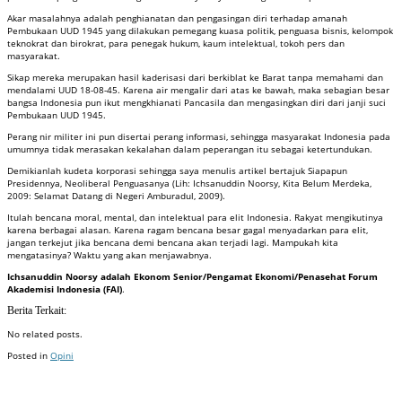
Akar masalahnya adalah penghianatan dan pengasingan diri terhadap amanah
Pembukaan UUD 1945 yang dilakukan pemegang kuasa politik, penguasa bisnis, kelompok
teknokrat dan birokrat, para penegak hukum, kaum intelektual, tokoh pers dan
masyarakat.
Sikap mereka merupakan hasil kaderisasi dari berkiblat ke Barat tanpa memahami dan
mendalami UUD 18-08-45. Karena air mengalir dari atas ke bawah, maka sebagian besar
bangsa Indonesia pun ikut mengkhianati Pancasila dan mengasingkan diri dari janji suci
Pembukaan UUD 1945.
Perang nir militer ini pun disertai perang informasi, sehingga masyarakat Indonesia pada
umumnya tidak merasakan kekalahan dalam peperangan itu sebagai ketertundukan.
Demikianlah kudeta korporasi sehingga saya menulis artikel bertajuk Siapapun
Presidennya, Neoliberal Penguasanya (Lih: Ichsanuddin Noorsy, Kita Belum Merdeka,
2009: Selamat Datang di Negeri Amburadul, 2009).
Itulah bencana moral, mental, dan intelektual para elit Indonesia. Rakyat mengikutinya
karena berbagai alasan. Karena ragam bencana besar gagal menyadarkan para elit,
jangan terkejut jika bencana demi bencana akan terjadi lagi. Mampukah kita
mengatasinya? Waktu yang akan menjawabnya.
Ichsanuddin Noorsy adalah Ekonom Senior/Pengamat Ekonomi/Penasehat Forum
Akademisi Indonesia (FAI)
.
Berita Terkait:
No related posts.
Posted in
Opini
Badan Sertifikasi ISO