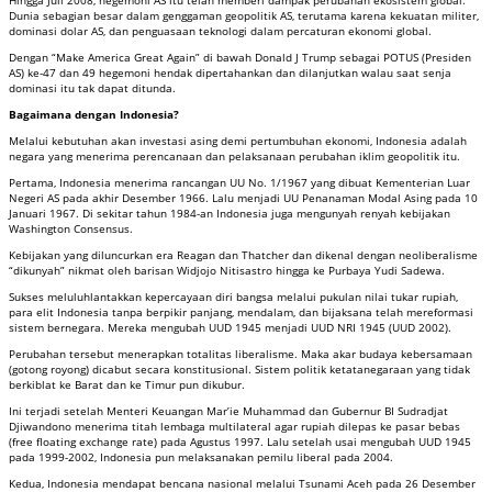
Dunia sebagian besar dalam genggaman geopolitik AS, terutama karena kekuatan militer,
dominasi dolar AS, dan penguasaan teknologi dalam percaturan ekonomi global.
Dengan “Make America Great Again” di bawah Donald J Trump sebagai POTUS (Presiden
AS) ke-47 dan 49 hegemoni hendak dipertahankan dan dilanjutkan walau saat senja
dominasi itu tak dapat ditunda.
Bagaimana dengan Indonesia?
Melalui kebutuhan akan investasi asing demi pertumbuhan ekonomi, Indonesia adalah
negara yang menerima perencanaan dan pelaksanaan perubahan iklim geopolitik itu.
Pertama, Indonesia menerima rancangan UU No. 1/1967 yang dibuat Kementerian Luar
Negeri AS pada akhir Desember 1966. Lalu menjadi UU Penanaman Modal Asing pada 10
Januari 1967. Di sekitar tahun 1984-an Indonesia juga mengunyah renyah kebijakan
Washington Consensus.
Kebijakan yang diluncurkan era Reagan dan Thatcher dan dikenal dengan neoliberalisme
“dikunyah” nikmat oleh barisan Widjojo Nitisastro hingga ke Purbaya Yudi Sadewa.
Sukses meluluhlantakkan kepercayaan diri bangsa melalui pukulan nilai tukar rupiah,
para elit Indonesia tanpa berpikir panjang, mendalam, dan bijaksana telah mereformasi
sistem bernegara. Mereka mengubah UUD 1945 menjadi UUD NRI 1945 (UUD 2002).
Perubahan tersebut menerapkan totalitas liberalisme. Maka akar budaya kebersamaan
(gotong royong) dicabut secara konstitusional. Sistem politik ketatanegaraan yang tidak
berkiblat ke Barat dan ke Timur pun dikubur.
Ini terjadi setelah Menteri Keuangan Mar’ie Muhammad dan Gubernur BI Sudradjat
Djiwandono menerima titah lembaga multilateral agar rupiah dilepas ke pasar bebas
(free floating exchange rate) pada Agustus 1997. Lalu setelah usai mengubah UUD 1945
pada 1999-2002, Indonesia pun melaksanakan pemilu liberal pada 2004.
Kedua, Indonesia mendapat bencana nasional melalui Tsunami Aceh pada 26 Desember