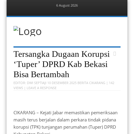
6 August 2026
Menu
Skip
to
content
Berita Bekasi
Mudah Melihat Bekasi
Menu
Skip
Tersangka Dugaan Korupsi
to
content
‘Tuper’ DPRD Kab Bekasi
Bisa Bertambah
EDITOR:
DWI SEPTIAJI
10 DESEMBER 2025
BERITA CIKARANG
| 142
VIEWS |
LEAVE A RESPONSE
CIKARANG – Kejati Jabar memastikan pemeriksaan
masih terus berjalan dalam perkara tindak pidana
korupsi (TPK) tunjangan perumahan (Tuper) DPRD