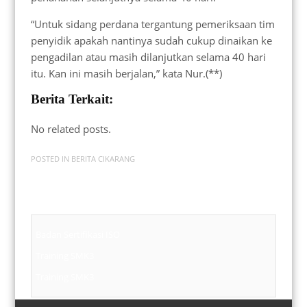
“Untuk sidang perdana tergantung pemeriksaan tim
penyidik apakah nantinya sudah cukup dinaikan ke
pengadilan atau masih dilanjutkan selama 40 hari
itu. Kan ini masih berjalan,” kata Nur.(**)
Berita Terkait:
No related posts.
POSTED IN
BERITA CIKARANG
Badan Sertifikasi ISO
Training SMK3
Training SMK3