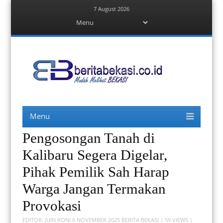
7 August 2026
Menu
Skip
to
content
Berita Bekasi
Mudah Melihat Bekasi
Menu
Skip
to
content
Pengosongan Tanah di
Kalibaru Segera Digelar,
Pihak Pemilik Sah Harap
Warga Jangan Termakan
Provokasi
EDITOR:
JUIN RONI
6 NOVEMBER 2025
BERITA BEKASI
| 59 VIEWS |