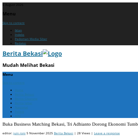
6 August 2026
Menu
Skip to content
Iklan
Indeks
Pedoman Media Siber
Redaksi
Berita Bekasi
Mudah Melihat Bekasi
Menu
Skip to content
Home
Berita Bekasi
Berita Cikarang
Berita Jabar
Nasional
Politik
ADV
Buka Business Matching Bekasi, Tri Adhianto Dorong Ekonomi Tum
editor:
juin roni
5 November 2025
Berita Bekasi
| 28 Views |
Leave a response