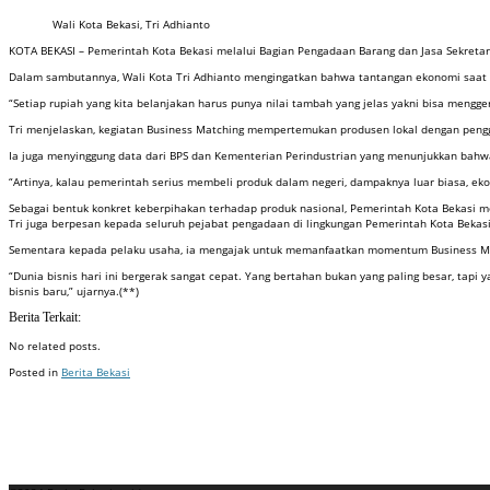
Wali Kota Bekasi, Tri Adhianto
KOTA BEKASI – Pemerintah Kota Bekasi melalui Bagian Pengadaan Barang dan Jasa Sekreta
Dalam sambutannya, Wali Kota Tri Adhianto mengingatkan bahwa tantangan ekonomi saat ini
“Setiap rupiah yang kita belanjakan harus punya nilai tambah yang jelas yakni bisa mengg
Tri menjelaskan, kegiatan Business Matching mempertemukan produsen lokal dengan penggu
Ia juga menyinggung data dari BPS dan Kementerian Perindustrian yang menunjukkan bahw
“Artinya, kalau pemerintah serius membeli produk dalam negeri, dampaknya luar biasa, e
Sebagai bentuk konkret keberpihakan terhadap produk nasional, Pemerintah Kota Bekasi 
Tri juga berpesan kepada seluruh pejabat pengadaan di lingkungan Pemerintah Kota Bekas
Sementara kepada pelaku usaha, ia mengajak untuk memanfaatkan momentum Business Match
“Dunia bisnis hari ini bergerak sangat cepat. Yang bertahan bukan yang paling besar, tapi 
bisnis baru,” ujarnya.(**)
Berita Terkait:
No related posts.
Posted in
Berita Bekasi
Badan Sertifikasi ISO
Training SMK3
Training SMK3