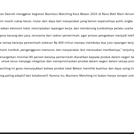
riat Daerah menggelar kegiatan Business Matching Kota Bekasi 2025 di Revo Mall Main Atri
 masih cukup besar, mulai dari daya beli masyarakat yang belum sepenuhnya pulih, angka pe
erakkan ekonomi lokal, menciptakan lapangan kerja, dan mendorong tumbuhnya pelaku usaha ba
na barang dan jasa, terutama dari sektor pemerintah, agar proses pengadaan menjadi lebih
a setiap belanja pemerintah sebesar Rp 400 triliun mampu membuka dua juta lapangan ker
konomi tumbuh, pengangguran menurun, dan masyarakat ikut merasakan manfaatnya,” lanjutny
menargetkan minimal 80 persen belanja pemerintah diarahkan kepada produk dalam negeri be
i untuk terus menjaga integritas dan memprioritaskan produk dalam negeri dalam setiap pro
ing ini guna menunjukkan bahwa produk lokal Bekasi memiliki kualitas dan daya saing tin
yang paling adaptif dan kolaboratif. Karena itu, Business Matching ini bukan hanya tempat un