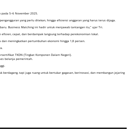
um pada 5–6 November 2025.
ngangguran yang perlu ditekan, hingga efisiensi anggaran yang harus terus dijaga.
ru. Business Matching ini hadir untuk menjawab tantangan itu,” ujar Tri.
 efisien, cepat, dan berdampak langsung terhadap perekonomian lokal.
ja dan meningkatkan pertumbuhan ekonomi hingga 1,8 persen.
a.
rsertifikat TKDN (Tingkat Komponen Dalam Negeri).
ses belanja pemerintah.
ggi.
tuk berdagang, tapi juga ruang untuk bertukar gagasan, berinovasi, dan membangun jejaring