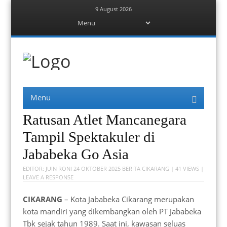
9 August 2026
Menu
Skip
to
content
Berita Bekasi
Mudah Melihat Bekasi
Menu
Skip
to
content
Ratusan Atlet Mancanegara
Tampil Spektakuler di
Jababeka Go Asia
EDITOR:
JUIN RONI
24 OKTOBER 2025
BERITA CIKARANG
| 41 VIEWS |
LEAVE A RESPONSE
CIKARANG
– Kota Jababeka Cikarang merupakan
kota mandiri yang dikembangkan oleh PT Jababeka
Tbk sejak tahun 1989. Saat ini, kawasan seluas