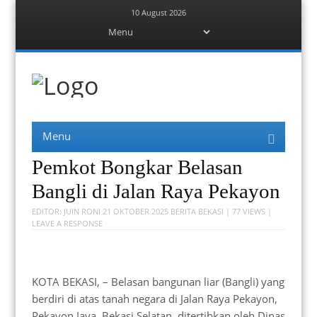
10 August 2026
Menu
Skip
to
content
Berita Bekasi
Mudah Melihat Bekasi
Menu
Skip
to
content
Pemkot Bongkar Belasan
Bangli di Jalan Raya Pekayon
EDITOR:
JUIN RONI
21 OKTOBER 2025
BERITA BEKASI
| 77 VIEWS |
LEAVE A RESPONSE
KOTA BEKASI, – Belasan bangunan liar (Bangli) yang
berdiri di atas tanah negara di Jalan Raya Pekayon,
Pekayon Jaya, Bekasi Selatan, ditertibkan oleh Dinas