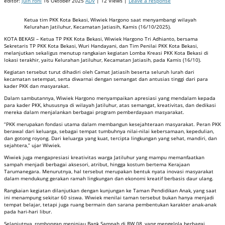
editor:
juin roni
16 Oktober 2025
ADV
| 12 Views |
Leave a response
Ketua tim PKK Kota Bekasi, Wiwiek Hargono saat menyambangi wilayah
Kelurahan Jatiluhur, Kecamatan Jatiasih, Kamis (16/10/2025).
KOTA BEKASI – Ketua TP PKK Kota Bekasi, Wiwiek Hargono Tri Adhianto, bersama
Sekretaris TP PKK Kota Bekasi, Wuri Handayani, dan Tim Penilai PKK Kota Bekasi,
melanjutkan sekaligus menutup rangkaian kegiatan Lomba Kreasi PKK Kota Bekasi di
lokasi terakhir, yaitu Kelurahan Jatiluhur, Kecamatan Jatiasih, pada Kamis (16/10).
Kegiatan tersebut turut dihadiri oleh Camat Jatiasih beserta seluruh lurah dari
kecamatan setempat, serta diwarnai dengan semangat dan antusias tinggi dari para
kader PKK dan masyarakat.
Dalam sambutannya, Wiwiek Hargono menyampaikan apresiasi yang mendalam kepada
para kader PKK, khususnya di wilayah Jatiluhur, atas semangat, kreativitas, dan dedikasi
mereka dalam menjalankan berbagai program pemberdayaan masyarakat.
“PKK merupakan fondasi utama dalam membangun kesejahteraan masyarakat. Peran PKK
berawal dari keluarga, sebagai tempat tumbuhnya nilai-nilai kebersamaan, kepedulian,
dan gotong royong. Dari keluarga yang kuat, tercipta lingkungan yang sehat, mandiri, dan
sejahtera,” ujar Wiwiek.
Wiwiek juga mengapresiasi kreativitas warga Jatiluhur yang mampu memanfaatkan
sampah menjadi berbagai aksesori, atribut, hingga kostum bertema Kerajaan
Tarumanegara. Menurutnya, hal tersebut merupakan bentuk nyata inovasi masyarakat
dalam mendukung gerakan ramah lingkungan dan ekonomi kreatif berbasis daur ulang.
Rangkaian kegiatan dilanjutkan dengan kunjungan ke Taman Pendidikan Anak, yang saat
ini menampung sekitar 60 siswa. Wiwiek menilai taman tersebut bukan hanya menjadi
tempat belajar, tetapi juga ruang bermain dan sarana pembentukan karakter anak-anak
pada hari-hari libur.
Selanjutnya, rombongan meninjau Bank Sampah di RW 08, yang mengelola berbagai