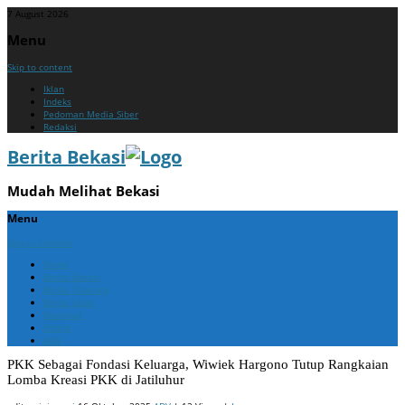
7 August 2026
Menu
Skip to content
Iklan
Indeks
Pedoman Media Siber
Redaksi
Berita Bekasi
Mudah Melihat Bekasi
Menu
Skip to content
Home
Berita Bekasi
Berita Cikarang
Berita Jabar
Nasional
Politik
ADV
PKK Sebagai Fondasi Keluarga, Wiwiek Hargono Tutup Rangkaian
Lomba Kreasi PKK di Jatiluhur