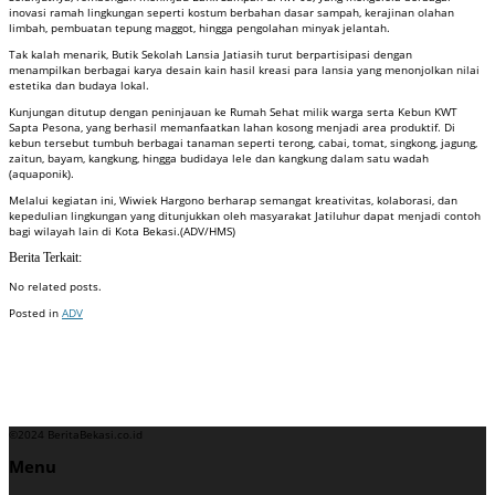
inovasi ramah lingkungan seperti kostum berbahan dasar sampah, kerajinan olahan
limbah, pembuatan tepung maggot, hingga pengolahan minyak jelantah.
Tak kalah menarik, Butik Sekolah Lansia Jatiasih turut berpartisipasi dengan
menampilkan berbagai karya desain kain hasil kreasi para lansia yang menonjolkan nilai
estetika dan budaya lokal.
Kunjungan ditutup dengan peninjauan ke Rumah Sehat milik warga serta Kebun KWT
Sapta Pesona, yang berhasil memanfaatkan lahan kosong menjadi area produktif. Di
kebun tersebut tumbuh berbagai tanaman seperti terong, cabai, tomat, singkong, jagung,
zaitun, bayam, kangkung, hingga budidaya lele dan kangkung dalam satu wadah
(aquaponik).
Melalui kegiatan ini, Wiwiek Hargono berharap semangat kreativitas, kolaborasi, dan
kepedulian lingkungan yang ditunjukkan oleh masyarakat Jatiluhur dapat menjadi contoh
bagi wilayah lain di Kota Bekasi.(ADV/HMS)
Berita Terkait:
No related posts.
Posted in
ADV
Badan Sertifikasi ISO
Training SMK3
Training SMK3
©2024 BeritaBekasi.co.id
Menu