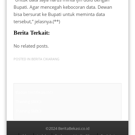
Bupati. Agar mencegah kebocoran data. Dewan
bisa bersurat ke Bupati untuk meminta data
tersebut,” jelasnya.(**)
Berita Terkait:
No related posts.
POSTED IN
BERITA CIKARANG
Badan Sertifikasi ISO
Training SMK3
Training SMK3
©2024 BeritaBekasi.co.id