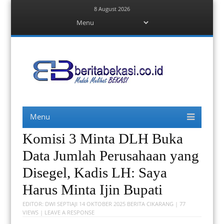
8 August 2026
Menu
Skip
to
content
Berita Bekasi
Mudah Melihat Bekasi
Menu
Skip
to
content
Komisi 3 Minta DLH Buka
Data Jumlah Perusahaan yang
Disegel, Kadis LH: Saya
Harus Minta Ijin Bupati
EDITOR:
DWI SEPTIAJI
14 OKTOBER 2025
BERITA CIKARANG
| 77
VIEWS |
LEAVE A RESPONSE