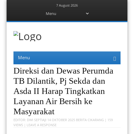
7 August 2026
Menu
Skip
to
content
Berita Bekasi
Mudah Melihat Bekasi
Menu
Skip
to
content
Direksi dan Dewas Perumda
TB Dilantik, Pj Sekda dan
Asda II Harap Tingkatkan
Layanan Air Bersih ke
Masyarakat
EDITOR:
DWI SEPTIAJI
14 OKTOBER 2025
BERITA CIKARANG
| 159
VIEWS |
LEAVE A RESPONSE