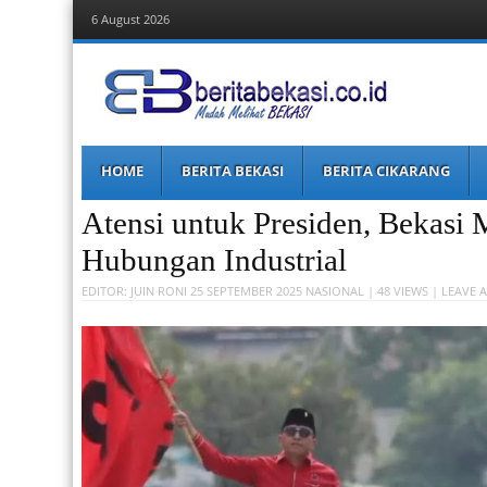
6 August 2026
Berita Bekasi
Mudah Melihat Bekasi
Menu
Skip
HOME
BERITA BEKASI
BERITA CIKARANG
to
content
Atensi untuk Presiden, Bekasi 
Hubungan Industrial
EDITOR:
JUIN RONI
25 SEPTEMBER 2025
NASIONAL
| 48 VIEWS |
LEAVE 