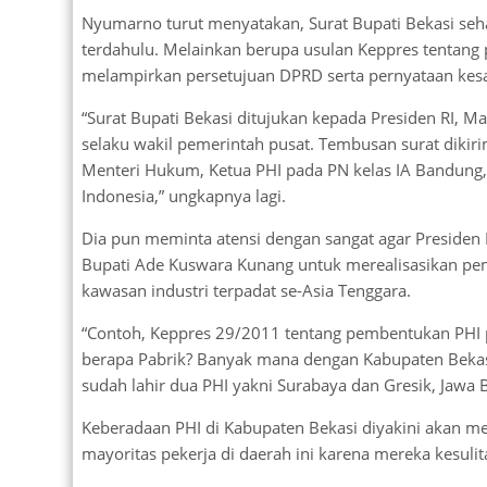
Nyumarno turut menyatakan, Surat Bupati Bekasi seha
terdahulu. Melainkan berupa usulan Keppres tentang
melampirkan persetujuan DPRD serta pernyataan kesa
“Surat Bupati Bekasi ditujukan kepada Presiden RI, 
selaku wakil pemerintah pusat. Tembusan surat diki
Menteri Hukum, Ketua PHI pada PN kelas IA Bandung, K
Indonesia,” ungkapnya lagi.
Dia pun meminta atensi dengan sangat agar Presiden
Bupati Ade Kuswara Kunang untuk merealisasikan pe
kawasan industri terpadat se-Asia Tenggara.
“Contoh, Keppres 29/2011 tentang pembentukan PHI pa
berapa Pabrik? Banyak mana dengan Kabupaten Bekasi?
sudah lahir dua PHI yakni Surabaya dan Gresik, Jawa 
Keberadaan PHI di Kabupaten Bekasi diyakini akan 
mayoritas pekerja di daerah ini karena mereka kesuli