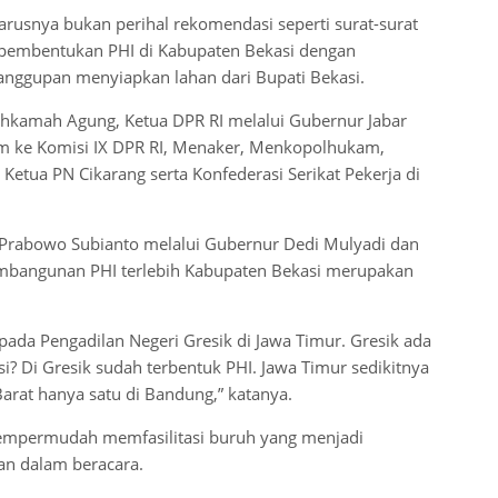
rusnya bukan perihal rekomendasi seperti surat-surat
 pembentukan PHI di Kabupaten Bekasi dengan
nggupan menyiapkan lahan dari Bupati Bekasi.
Mahkamah Agung, Ketua DPR RI melalui Gubernur Jabar
rim ke Komisi IX DPR RI, Menaker, Menkopolhukam,
etua PN Cikarang serta Konfederasi Serikat Pekerja di
 Prabowo Subianto melalui Gubernur Dedi Mulyadi dan
mbangunan PHI terlebih Kabupaten Bekasi merupakan
da Pengadilan Negeri Gresik di Jawa Timur. Gresik ada
 Di Gresik sudah terbentuk PHI. Jawa Timur sedikitnya
Barat hanya satu di Bandung,” katanya.
mempermudah memfasilitasi buruh yang menjadi
tan dalam beracara.