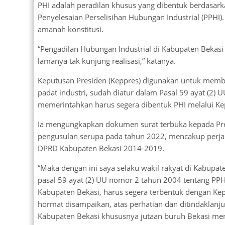
PHI adalah peradilan khusus yang dibentuk berdasa
Penyelesaian Perselisihan Hubungan Industrial (PPHI
amanah konstitusi.
“Pengadilan Hubungan Industrial di Kabupaten Bekas
lamanya tak kunjung realisasi,” katanya.
Keputusan Presiden (Keppres) digunakan untuk membe
padat industri, sudah diatur dalam Pasal 59 ayat (2)
memerintahkan harus segera dibentuk PHI melalui K
Ia mengungkapkan dokumen surat terbuka kepada Pres
pengusulan serupa pada tahun 2022, mencakup perj
DPRD Kabupaten Bekasi 2014-2019.
“Maka dengan ini saya selaku wakil rakyat di Kabup
pasal 59 ayat (2) UU nomor 2 tahun 2004 tentang PPHI
Kabupaten Bekasi, harus segera terbentuk dengan Ke
hormat disampaikan, atas perhatian dan ditindaklanju
Kabupaten Bekasi khususnya jutaan buruh Bekasi men