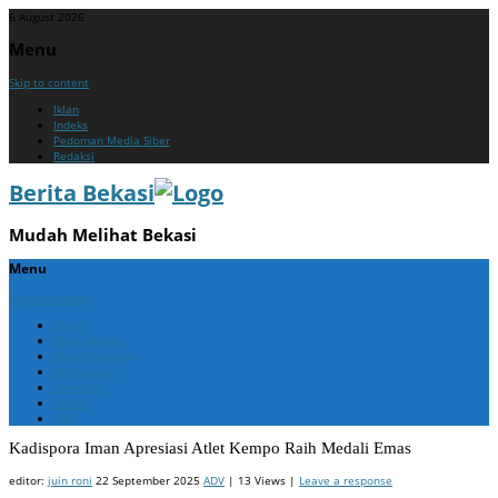
6 August 2026
Menu
Skip to content
Iklan
Indeks
Pedoman Media Siber
Redaksi
Berita Bekasi
Mudah Melihat Bekasi
Menu
Skip to content
Home
Berita Bekasi
Berita Cikarang
Berita Jabar
Nasional
Politik
ADV
Kadispora Iman Apresiasi Atlet Kempo Raih Medali Emas
editor:
juin roni
22 September 2025
ADV
| 13 Views |
Leave a response