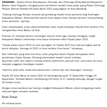
CIKARANG
– Kepala Dinas Kebudayaan, Pemuda, dan Olahraga (Disbudpora) Kabupaten
Bekasi, Iman Nugraha, mengapresiasi perolehan medali emas pada ajang Pekan Olahraga
Pelajar Daerah (Popda) XIV Jawa Barat 2025 yang digelar di Kota Bandung.
“Cabang olahraga Kempo menjadi penyumbang medali emas pertama bagi kontingen
Kabupaten Bekasi. Alhamdulillah pecah telur dapat emas, Kempo berhasil menyumbang
emas pertama,” ujarnya.
Iman menjelaskan, emas dipersembahkan atlet muda berbakat, Nazifa Putri Aurelia (15),
mengalahkan Kota Bekasi di final.
Prestasi ini menjadi pemicu semangat seluruh atlet agar mampu mengejar target
Kabupaten Bekasi menembus lima besar klasemen akhir Popda Jabar 2025.
“Popda waktu tahun 2020 itu kita peringkat 10, Popda 2023 kita naik peringkat jadi ke
posisi delapan. Semoga di 2025 ini bisa tembus lima besar,” harapnya.
Dari informasi yang diterima Iman, atlet yang ikut dalam Popda merupakan hasil
pembinaan Cabor Kempo. Peluang menambah medali masih terbuka.
Sejumlah cabor lain seperti renang, atletik, badminton, pencak silat, serta bela diri bisa
menjadi unggulan mendapat medali.
“Optimis atlet-atlet muda kita berprestasi, mohon doa dan dukungan,” katanya.
Popda XIV Jawa Barat di tahun 2025 ini berlangsung sejak 15 September hingga 29
September. Pemkab Bekasi memboyong 229 atlet, di 21 cabang olahraga, dengan target
30 medali emas.
Dengan emas perdana dari kempo, langkah Kabupaten Bekasi untuk mengulang tradisi
naik peringkat semakin terbuka.
Berita Terkait:
No related posts.