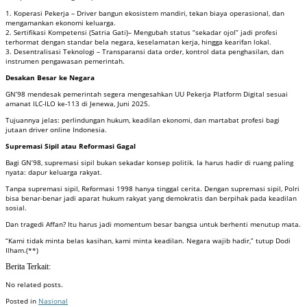
1. Koperasi Pekerja – Driver bangun ekosistem mandiri, tekan biaya operasional, dan
mengamankan ekonomi keluarga.
2. Sertifikasi Kompetensi (Satria Gati)– Mengubah status “sekadar ojol” jadi profesi
terhormat dengan standar bela negara, keselamatan kerja, hingga kearifan lokal.
3. Desentralisasi Teknologi – Transparansi data order, kontrol data penghasilan, dan
instrumen pengawasan pemerintah.
Desakan Besar ke Negara
GN’98 mendesak pemerintah segera mengesahkan UU Pekerja Platform Digital sesuai
amanat ILC-ILO ke-113 di Jenewa, Juni 2025.
Tujuannya jelas: perlindungan hukum, keadilan ekonomi, dan martabat profesi bagi
jutaan driver online Indonesia.
Supremasi Sipil atau Reformasi Gagal
Bagi GN’98, supremasi sipil bukan sekadar konsep politik. Ia harus hadir di ruang paling
nyata: dapur keluarga rakyat.
Tanpa supremasi sipil, Reformasi 1998 hanya tinggal cerita. Dengan supremasi sipil, Polri
bisa benar-benar jadi aparat hukum rakyat yang demokratis dan berpihak pada keadilan
sosial.
Dan tragedi Affan? Itu harus jadi momentum besar bangsa untuk berhenti menutup mata.
“Kami tidak minta belas kasihan, kami minta keadilan. Negara wajib hadir,” tutup Dodi
Ilham.(**)
Berita Terkait:
No related posts.
Posted in
Nasional