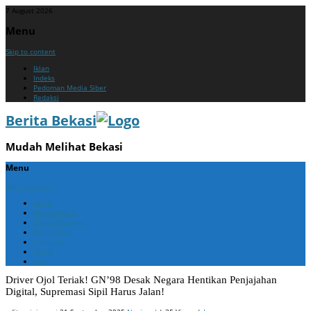
7 August 2026
Menu
Skip to content
Iklan
Indeks
Pedoman Media Siber
Redaksi
Berita Bekasi
Mudah Melihat Bekasi
Menu
Skip to content
Home
Berita Bekasi
Berita Cikarang
Berita Jabar
Nasional
Politik
ADV
Driver Ojol Teriak! GN’98 Desak Negara Hentikan Penjajahan
Digital, Supremasi Sipil Harus Jalan!