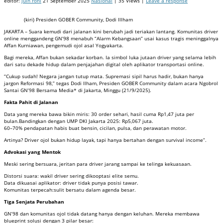
editor:
juin roni
21 September 2025
Nasional
| 35 Views |
Leave a response
(kiri) Presiden GOBER Community, Dodi Illham
JAKARTA – Suara kemudi dari jalanan kini berubah jadi teriakan lantang. Komunitas driver
online menggandeng GN’98 menabuh “Alarm Kebangsaan” usai kasus tragis meninggalnya
Affan Kurniawan, pengemudi ojol asal Yogyakarta.
Bagi mereka, Affan bukan sekadar korban. Ia simbol luka jutaan driver yang selama lebih
dari satu dekade hidup dalam penjajahan digital oleh aplikator transportasi online.
“Cukup sudah! Negara jangan tutup mata. Supremasi sipil harus hadir, bukan hanya
jargon Reformasi 98,” tegas Dodi Ilham, Presiden GOBER Community dalam acara Ngobrol
Santai GN’98 Bersama Media* di Jakarta, Minggu (21/9/2025).
Fakta Pahit di Jalanan
Data yang mereka bawa bikin miris: 30 order sehari, hasil cuma Rp1,47 juta per
bulan.Bandingkan dengan UMP DKI Jakarta 2025: Rp5,067 juta.
60–70% pendapatan habis buat bensin, cicilan, pulsa, dan perawatan motor.
Artinya? Driver ojol bukan hidup layak, tapi hanya bertahan dengan survival income”.
Advokasi yang Mentok
Meski sering bersuara, jeritan para driver jarang sampai ke telinga kekuasaan.
Distorsi suara: wakil driver sering dikooptasi elite semu.
Data dikuasai aplikator: driver tidak punya posisi tawar.
Komunitas terpecah:sulit bersatu dalam agenda besar.
Tiga Senjata Perubahan
GN’98 dan komunitas ojol tidak datang hanya dengan keluhan. Mereka membawa
blueprint solusi dengan 3 pilar besar: