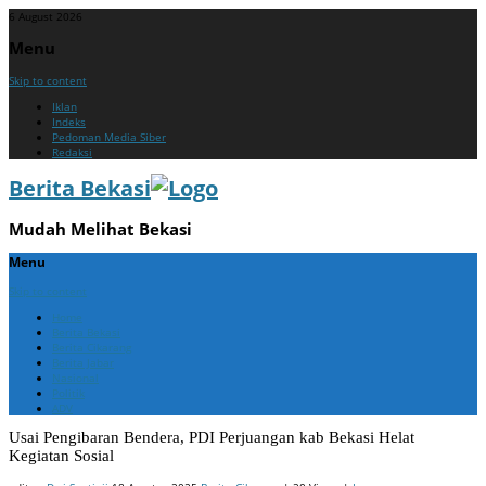
6 August 2026
Menu
Skip to content
Iklan
Indeks
Pedoman Media Siber
Redaksi
Berita Bekasi
Mudah Melihat Bekasi
Menu
Skip to content
Home
Berita Bekasi
Berita Cikarang
Berita Jabar
Nasional
Politik
ADV
Usai Pengibaran Bendera, PDI Perjuangan kab Bekasi Helat
Kegiatan Sosial