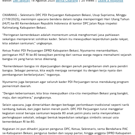
editor:
Dwi Septiaji
18 Agustus 2025
Berita Cikarang
| 20 Views |
Leave a response
CIKARANG – Sekretaris DPC PDI Perjuangan Kabupaten Bekasi, Usup Supriatna, Minggu
(17/8/2025), memimpin upacara bendera dalam rangka memperingati Hari Ulang Tahun
(HUT) ke-80 Kemerdekaan Republik Indonesia di kantor DPC Jalan Raya inspeksi
Kalimalang, Kabupaten Bekasi.
“Peringatan kemerdekaan adalah momentum untuk menghormati jasa pahlawan
sekaligus mempererat soliditas kader. Selain itu mewujudkan keperdulian pada rakyat,
kita adakan santunan,” ungkapnya.
Ketua Fraksi PDI Perjuangan DPRD Kabupaten Bekasi, Nyumarno menambahkan,
peringatan HUT RI ke-80 kewajiban penting dari semua warga negara memahami sejarah
bangsa ini yang harus terus dikenang.
“Kemerdekaan bangsa ini diperjuangkan dengan penuh pengorbanan oleh para pendiri
bangsa. Sebagai penerus, kita wajib menjaga semangat itu dengan kerja nyata dan
pembangunan berkelanjutan,” tegasnya.
Nyumarno juga berpesan agar seluruh kader PDI Perjuangan terus mendukung program
pemerintah daerah.
“Dengan kebersamaan, kita bisa mewujudkan cita-cita menjadikan Bekasi yang bangkit,
maju, dan sejahtera,” pungkasnya.
Selain upacara, juga dimeriahkan dengan berbagai perlombaan tradisional seperti tarik
tambang, bakiak, dan joget balon merah putih. DPC PDI Perjuangan turut menggelar
kegiatan sosial berupa santunan kepada 80 anak yatim piatu serta menyerahkan
perlengkapan sekolah, sebagai bentuk kepedulian sekaligus simbolis sesuai usia
kemerdekaan RI ke-80.
Kegiatan ini pun dihadiri jajaran pengurus DPC, Ketua, Sekretaris, serta Bendahara PAC
se-Kabupaten Bekasi, pengurus badan dan sayap partai, hingga anggota DPRD Kabupaten