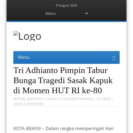
8 August 2026
Menu
Skip
to
content
Berita Bekasi
Mudah Melihat Bekasi
Menu
Skip
to
content
Tri Adhianto Pimpin Tabur
Bunga Tragedi Sasak Kapuk
di Momen HUT RI ke-80
EDITOR:
JUIN RONI
17 AGUSTUS 2025
BERITA BEKASI
| 61 VIEWS |
LEAVE A RESPONSE
KOTA BEKASI – Dalam rangka memperingati Hari