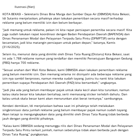
Ilustrasi.(Net)
KOTA BEKASI – Sekretaris Dinas Bina Marga dan Sumber Daya Air (DBMSDA) Kota Bekasi,
Idi Sutanto menjelaskan, pihaknya akan lakukan penertiban secara masif terhadap
reklame yang belum memiliki izin dan belum berbayar.
“Jadi memang untuk reklame, pekan ini kita rapat persiapan penertiba secara masif. Kita
juga sudah lakukan rapat koordinasi dengan Badan Pendapatan Daerah (BAPENDA) dan
Dinas Penanaman Modal dan Pelayanan Terpadu Satu Pintu (DPMPTSP) serta dengan
kecamatan, jadi kita matangin persiapan untuk pekan depan,” katanya, Kamis
(31/6/2025).
Selain itu, menurut data yang dimiliki oleh Dinas Tata Ruang (Distaru) Kota Bekasi, saat
ini ada 1.788 reklame namun yang terdaftar dan memiliki Persetujuan Bangunan Gedung
(PBG) hanya 700 reklame.
“Sesuai arahan dari Wali Kota Bekasi, kami DBMSDA akan lakukan penertiban reklame
yang belum memiliki izin. Dan memang selama ini disinyalir ada beberapa reklame yang
izin nya sambil berproses, namun mereka sudah tayang. Justru itu nanti kita lakukan
penertiban supaya Pendapatan Asli Daerah (PAD) kita bertambah,” ungkapnya.
“Jadi jika ada yang belum membayar pajak untuk skala kecil akan kita turunkan, namun
kalau skala besar kita lakukan bertahap, serti memasang sticker terlebih dahulu. Dan
kalau untuk skala besar kami akan menurunkan alat berat tentunya,” sambungnya.
Kendati demikian, Idi menjelaskan bahwa saat ini pihaknya telah melakukan
singkronisasi data jumlah reklame yang belum membayar pajak namun sudah tayang.
Akan tetapi ia mengungkapkan data yang dimiliki oleh Dinas Tata Ruang tidak berbeda
jauh dengan yang dimiliki pihaknya.
“Kalau kami DBMSDA sedang menunggu rilis dari Dinas Penanaman Modal dan Pelayanan
Terpadu Satu Pintu terkait jumlah, namun sebetulnya tidak akan berbeda jauh dengan
Dinas Tata Ruang,” pungkasnya.