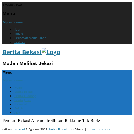
9 August 2026
Menu
Skip to content
Iklan
Indeks
Pedoman Media Siber
Redaksi
Berita Bekasi
Mudah Melihat Bekasi
Menu
Skip to content
Home
Berita Bekasi
Berita Cikarang
Berita Jabar
Nasional
Politik
ADV
Pemkot Bekasi Ancam Tertibkan Reklame Tak Berizin
editor:
juin roni
1 Agustus 2025
Berita Bekasi
| 44 Views |
Leave a response