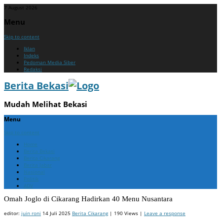
7 August 2026
Menu
Skip to content
Iklan
Indeks
Pedoman Media Siber
Redaksi
Berita Bekasi
Mudah Melihat Bekasi
Menu
Skip to content
Home
Berita Bekasi
Berita Cikarang
Berita Jabar
Nasional
Politik
ADV
Omah Joglo di Cikarang Hadirkan 40 Menu Nusantara
editor:
juin roni
14 Juli 2025
Berita Cikarang
| 190 Views |
Leave a response