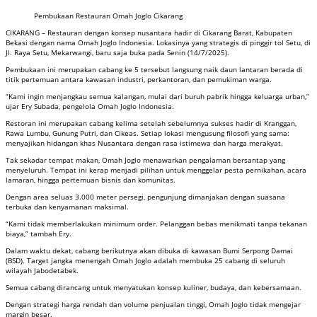
Pembukaan Restauran Omah Joglo Cikarang
CIKARANG – Restauran dengan konsep nusantara hadir di Cikarang Barat, Kabupaten
Bekasi dengan nama Omah Joglo Indonesia. Lokasinya yang strategis di pinggir tol Setu, di
Jl. Raya Setu, Mekarwangi, baru saja buka pada Senin (14/7/2025).
Pembukaan ini merupakan cabang ke 5 tersebut langsung naik daun lantaran berada di
titik pertemuan antara kawasan industri, perkantoran, dan pemukiman warga.
“Kami ingin menjangkau semua kalangan, mulai dari buruh pabrik hingga keluarga urban,”
ujar Ery Subada, pengelola Omah Joglo Indonesia.
Restoran ini merupakan cabang kelima setelah sebelumnya sukses hadir di Kranggan,
Rawa Lumbu, Gunung Putri, dan Cikeas. Setiap lokasi mengusung filosofi yang sama:
menyajikan hidangan khas Nusantara dengan rasa istimewa dan harga merakyat.
Tak sekadar tempat makan, Omah Joglo menawarkan pengalaman bersantap yang
menyeluruh. Tempat ini kerap menjadi pilihan untuk menggelar pesta pernikahan, acara
lamaran, hingga pertemuan bisnis dan komunitas.
Dengan area seluas 3.000 meter persegi, pengunjung dimanjakan dengan suasana
terbuka dan kenyamanan maksimal.
“Kami tidak memberlakukan minimum order. Pelanggan bebas menikmati tanpa tekanan
biaya,” tambah Ery.
Dalam waktu dekat, cabang berikutnya akan dibuka di kawasan Bumi Serpong Damai
(BSD). Target jangka menengah Omah Joglo adalah membuka 25 cabang di seluruh
wilayah Jabodetabek.
Semua cabang dirancang untuk menyatukan konsep kuliner, budaya, dan kebersamaan.
Dengan strategi harga rendah dan volume penjualan tinggi, Omah Joglo tidak mengejar
margin besar.