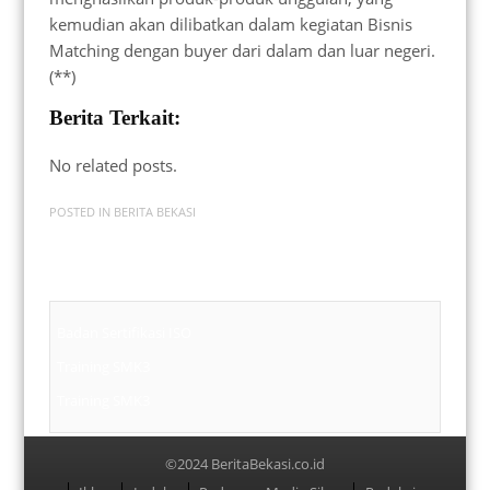
kemudian akan dilibatkan dalam kegiatan Bisnis
Matching dengan buyer dari dalam dan luar negeri.
(**)
Berita Terkait:
No related posts.
POSTED IN
BERITA BEKASI
Badan Sertifikasi ISO
Training SMK3
Training SMK3
©2024 BeritaBekasi.co.id
Menu