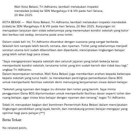
Wali Kota Bekasi, Tri Adhianto, kembali melakukan inspeksi
mendadak (sidak) ke SDN Margahayu II & VIII pada hari Selasa,
20 Mei 2025.
KOTA BEKASI — Wali Kota Bekasi, Tri Adhianto, kembali melakukan inspeksi mendadak
(sidak) ke SDN Margahayu II & VIII pada hari Selasa, 20 Mei 2025. Kunjungan ini
merupakan lanjutan dari sidak sebelumnya yang menemukan kondisi sekolah yang kotor
dan berbau tak sedap, terutama pada area toilet.
Dalam sidak kali ini, Tri Adhianto disambut dengan suasana yang sangat berbeda.
Sekolah kini tampak lebih bersih, tertata, dan nyaman. Toilet yang sebelumnya menjadi
sorotan utama kini sudah dibersihkan dan diperbaiki, menciptakan lingkungan belajar
yang lebih sehat bagi para siswa.
“Saya mengapresiasi kepala sekolah dan seluruh jajaran yang telah bekerja keras
memperbaiki kondisi sekolah, terutama toilet yang kini sudah bersih dan tidak bau lagi,”
ungkap Tri Adhianto.
Dalam kesempatan tersebut, Wali Kota Bekasi juga memberikan arahan kepada beberapa
kepala sekolah yang turut hadir. Ia menekankan pentingnya pemanfaatan Dana BOS
untuk memperbaiki fasilitas sekolah demi menunjang kenyamanan siswa dalam belajar.
“Sekolah yang nyaman dan bagus itu dimulai dari toilet yang bersih. Saya minta
penggunaan Dana BOS diprioritaskan untuk memperbaiki fasilitas dasar seperti toilet dan
ruang belajar, agar siswa bisa belajar dengan nyaman dan tenang,” tegas Tri Adhianto.
Sidak ini merupakan bagian dari komitmen Pemerintah Kota Bekasi dalam menciptakan
lingkungan pendidikan yang layak, bersih, dan mendukung proses belajar-mengajar yang
optimal bagi para pelajar.(**)
Berita Terkait:
No related posts.