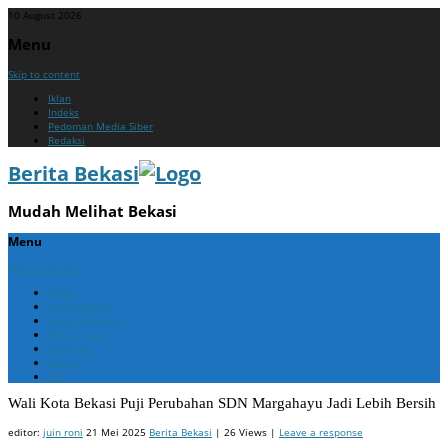
10 August 2026
Menu
Skip to content
Iklan
Indeks
Pedoman Media Siber
Redaksi
Berita Bekasi
Mudah Melihat Bekasi
Menu
Skip to content
Home
Berita Bekasi
Berita Cikarang
Berita Jabar
Nasional
Politik
ADV
Wali Kota Bekasi Puji Perubahan SDN Margahayu Jadi Lebih Bersih
editor:
juin roni
21 Mei 2025
Berita Bekasi
| 26 Views |
Leave a response