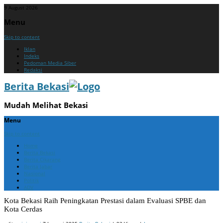
9 August 2026
Menu
Skip to content
Iklan
Indeks
Pedoman Media Siber
Redaksi
Berita Bekasi
Mudah Melihat Bekasi
Menu
Skip to content
Home
Berita Bekasi
Berita Cikarang
Berita Jabar
Nasional
Politik
ADV
Kota Bekasi Raih Peningkatan Prestasi dalam Evaluasi SPBE dan
Kota Cerdas