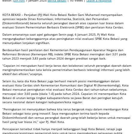
editor:
juin roni
7 Januari 2025
Berita Bekasi
| 93 Views |
Leave a response
KOTA BEKASI – Penjabat (PJ) Wali Kota Bekasi Raden Gani Muhamad menyampaikan
apresiasi kepada Dinas Komunikasi, Informatika, Statistik, dan Persandian
(Diskominfostandi) beserta seluruh perangkat daerah atas capaian luar biasa dalam
evaluasi Sistem Pemerintahan Berbasis Elektronik (SPBE) dan penilaian Kota Cerdas.
Dalam amanatnya saat apel gabungan Senin pagi, 6 Januari 2025, Pj Wali Kota
mengungkapkan kebanggaannya atas peningkatan nilai evaluasi SPBE Kota Bekasi yang
menunjukkan lonjakan signifikan.
Berdasarkan hasil penilaian dari Kementerian Pendayagunaan Aparatur Negara dan
Reformasi Birokrasi (Kemenpan RB), indeks SPBE Kota Bekasi meningkat dari 3,01 pada
tahun 2023 menjadi 3,83 pada tahun 2024 dengan predikat sangat baik.
“Capaian ini merupakan hasil kerja keras dan kolaborasi seluruh perangkat daerah dalam
mengimplementasikan tata kelola pemerintahan berbasis teknologi informasi yang lebih
efektif dan efisien,”ucapnya.
Selain itu, kata dia Kota Bekasi juga berhasil meraih posisi membanggakan dalam
evaluasi Kota Cerdas oleh Kementerian Komunikasi dan Digital RI (Kemenkomdigi). Kota
Bekasi mencatat peningkatan nilai evaluasi Kota Cerdas dari tahun-tahun sebelumnya,
mencapai skor 3,60 pada (skala 1-4) pada tahun 2024. Capaian ini menempatkan Kota
Bekasi di urutan ketiga tingkat kabupaten/kota se-Jawa Barat dan peringkat ketujuh
secara nasional dalam kategori kabupaten/kota reguler.
“Peningkatan ini menunjukkan bahwa kita terus bergerak maju dalam membangun Kota
Bekasi sebagai kota yang inovatif. Saya mengucapkan terima kasih kepada
Diskominfostandi dan semua perangkat daerah yang telah bekerja keras untuk mencapai
hasil yang luar biasa ini,” ujar PJ. Wali Kota.
Pencapaian tersebut tidak hanya menjadi kebanggaan bagi Kota Bekasi, tetapi juga
mendorong komitmen pemerintah kota untuk terus meningkatkan pelayanan publik