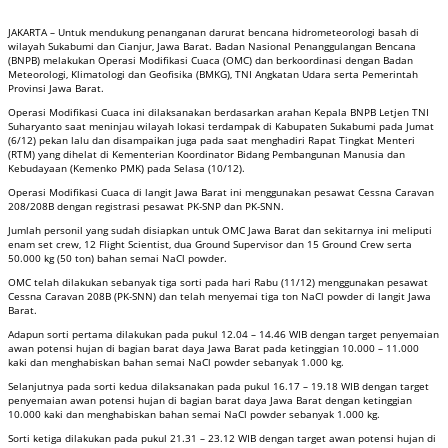
JAKARTA – Untuk mendukung penanganan darurat bencana hidrometeorologi basah di
wilayah Sukabumi dan Cianjur, Jawa Barat. Badan Nasional Penanggulangan Bencana
(BNPB) melakukan Operasi Modifikasi Cuaca (OMC) dan berkoordinasi dengan Badan
Meteorologi, Klimatologi dan Geofisika (BMKG), TNI Angkatan Udara serta Pemerintah
Provinsi Jawa Barat.
Operasi Modifikasi Cuaca ini dilaksanakan berdasarkan arahan Kepala BNPB Letjen TNI
Suharyanto saat meninjau wilayah lokasi terdampak di Kabupaten Sukabumi pada Jumat
(6/12) pekan lalu dan disampaikan juga pada saat menghadiri Rapat Tingkat Menteri
(RTM) yang dihelat di Kementerian Koordinator Bidang Pembangunan Manusia dan
Kebudayaan (Kemenko PMK) pada Selasa (10/12).
Operasi Modifikasi Cuaca di langit Jawa Barat ini menggunakan pesawat Cessna Caravan
208/208B dengan registrasi pesawat PK-SNP dan PK-SNN.
Jumlah personil yang sudah disiapkan untuk OMC Jawa Barat dan sekitarnya ini meliputi
enam set crew, 12 Flight Scientist, dua Ground Supervisor dan 15 Ground Crew serta
50.000 kg (50 ton) bahan semai NaCl powder.
OMC telah dilakukan sebanyak tiga sorti pada hari Rabu (11/12) menggunakan pesawat
Cessna Caravan 208B (PK-SNN) dan telah menyemai tiga ton NaCl powder di langit Jawa
Barat.
Adapun sorti pertama dilakukan pada pukul 12.04 – 14.46 WIB dengan target penyemaian
awan potensi hujan di bagian barat daya Jawa Barat pada ketinggian 10.000 – 11.000
kaki dan menghabiskan bahan semai NaCl powder sebanyak 1.000 kg.
Selanjutnya pada sorti kedua dilaksanakan pada pukul 16.17 – 19.18 WIB dengan target
penyemaian awan potensi hujan di bagian barat daya Jawa Barat dengan ketinggian
10.000 kaki dan menghabiskan bahan semai NaCl powder sebanyak 1.000 kg.
Sorti ketiga dilakukan pada pukul 21.31 – 23.12 WIB dengan target awan potensi hujan di