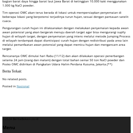
bagian barat daya hingga barat laut Jawa Barat di ketinggian 10.000 kaki menggunakan
1.000 kg NaCl powder.
Tim operasi OMC akan terus berada di lokasi untuk mempersiapkan penyemaian di
beberapa lokasi yang berpotensi terjadinya turun hujan, sesuai dengan pantauan satelit
cuaca.
Pengurangan curah hujan ini dilaksanakan dengan melakukan penyemaian kepada awan
awan potensial yang akan bergerak menuju daerah target agar bisa mengurangi suplly
hujan di wilayah target, dengan penyemaian yang intens melalui metode Jumping Process
di wilayah terdampak dapat diantisipasi curah hujan dengan redistribusi pada area lain
melalui pemanfaatan awan potensial yang dapat memicu hujan dan mengancam area
target.
Rencananya OMC dimulai hari Rabu (11/12) dan akan dilakukan operasi penerbangan
selama 24 jam (siang dan malam) dengan total bahan semai 50 ton NaCl powder dan
Posko OMC didirikan di Pangkalan Udara Halim Perdana Kusuma, Jakarta.(**)
Berita Terkait:
No related posts.
Posted in
Nasional
Badan Sertifikasi ISO
Training SMK3
Training SMK3
©2024 BeritaBekasi.co.id
Menu