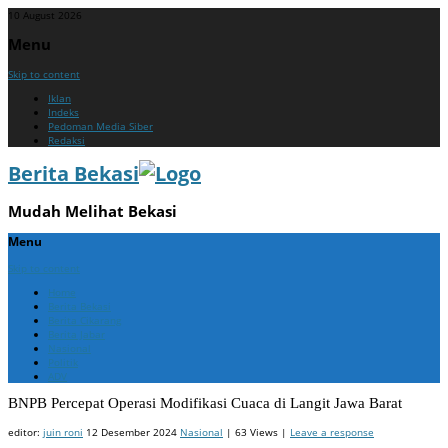
10 August 2026
Menu
Skip to content
Iklan
Indeks
Pedoman Media Siber
Redaksi
Berita Bekasi
Mudah Melihat Bekasi
Menu
Skip to content
Home
Berita Bekasi
Berita Cikarang
Berita Jabar
Nasional
Politik
ADV
BNPB Percepat Operasi Modifikasi Cuaca di Langit Jawa Barat
editor:
juin roni
12 Desember 2024
Nasional
| 63 Views |
Leave a response