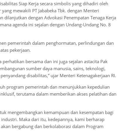
bilitas Siap Kerja secara simbolis yang dihadiri oleh
tur yang mewakili PT Jababeka Tbk. dengan Menteri
 dan dilanjutkan dengan Advokasi Penempatan Tenaga Kerja
Di mana agenda ini sejalan dengan Undang-Undang No. 8
tmen pemerintah dalam penghormatan, perlindungan dan
atas pekerjaan.
ta perhatikan bersama dan ini juga sejalan astacita Pak
pembangunan sumber daya manusia, sains, teknologi,
nyandang disabilitas,” ujar Menteri Ketenagakerjaan RI.
enuh program pemerintah dan menunjukkan kepedulian
klusif, terutama dalam memberikan akses pelatihan dan
ntuk mengembangkan kemampuan dan kesempatan bagi
 industri. Maka dari itu, kedepannya, kami berharap
a akan bergabung dan berkolaborasi dalam Program