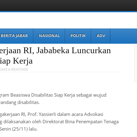
BERITA JABAR
NASIONAL
POLITIK
ADV
erjaan RI, Jababeka Luncurkan
iap Kerja
EAVE A RESPONSE
am Beasiswa Disabilitas Siap Kerja sebagai wujud
ndang disabilitas.
kerjaan RI, Prof. Yassierli dalam acara Advokasi
g dilaksanakan oleh Direktorat Bina Penempatan Tenaga
enin (25/11) lalu.