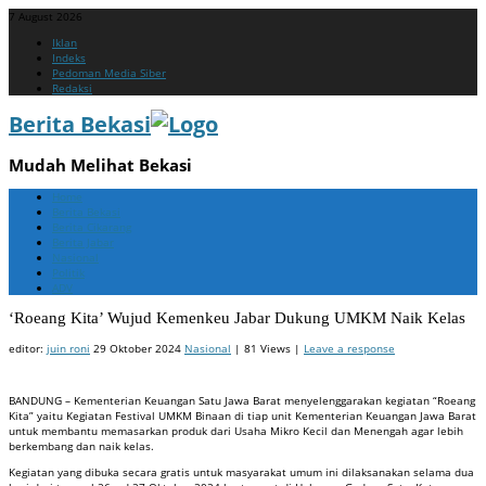
7 August 2026
Menu
Skip
Iklan
to
Indeks
content
Pedoman Media Siber
Redaksi
Berita Bekasi
Mudah Melihat Bekasi
Menu
Skip
Home
to
Berita Bekasi
content
Berita Cikarang
Berita Jabar
Nasional
Politik
ADV
‘Roeang Kita’ Wujud Kemenkeu Jabar Dukung UMKM Naik Kelas
editor:
juin roni
29 Oktober 2024
Nasional
| 81 Views |
Leave a response
BANDUNG – Kementerian Keuangan Satu Jawa Barat menyelenggarakan kegiatan “Roeang
Kita” yaitu Kegiatan Festival UMKM Binaan di tiap unit Kementerian Keuangan Jawa Barat
untuk membantu memasarkan produk dari Usaha Mikro Kecil dan Menengah agar lebih
berkembang dan naik kelas.
Kegiatan yang dibuka secara gratis untuk masyarakat umum ini dilaksanakan selama dua