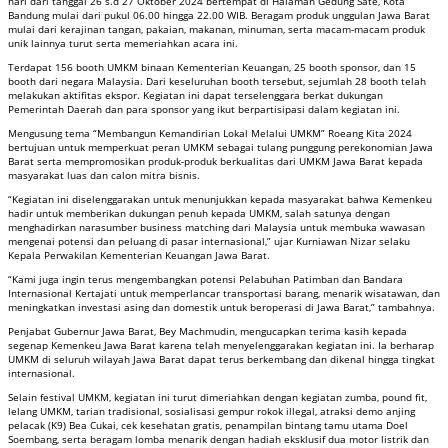
hari dari tanggal 26 s.d 27 Oktober 2024 bertempat di Halaman Gedung Sate, Kota
Bandung mulai dari pukul 06.00 hingga 22.00 WIB. Beragam produk unggulan Jawa Barat
mulai dari kerajinan tangan, pakaian, makanan, minuman, serta macam-macam produk
unik lainnya turut serta memeriahkan acara ini.
Terdapat 156 booth UMKM binaan Kementerian Keuangan, 25 booth sponsor, dan 15
booth dari negara Malaysia. Dari keseluruhan booth tersebut, sejumlah 28 booth telah
melakukan aktifitas ekspor. Kegiatan ini dapat terselenggara berkat dukungan
Pemerintah Daerah dan para sponsor yang ikut berpartisipasi dalam kegiatan ini.
Mengusung tema “Membangun Kemandirian Lokal Melalui UMKM” Roeang Kita 2024
bertujuan untuk memperkuat peran UMKM sebagai tulang punggung perekonomian Jawa
Barat serta mempromosikan produk-produk berkualitas dari UMKM Jawa Barat kepada
masyarakat luas dan calon mitra bisnis.
“Kegiatan ini diselenggarakan untuk menunjukkan kepada masyarakat bahwa Kemenkeu
hadir untuk memberikan dukungan penuh kepada UMKM, salah satunya dengan
menghadirkan narasumber business matching dari Malaysia untuk membuka wawasan
mengenai potensi dan peluang di pasar internasional,” ujar Kurniawan Nizar selaku
Kepala Perwakilan Kementerian Keuangan Jawa Barat.
“Kami juga ingin terus mengembangkan potensi Pelabuhan Patimban dan Bandara
Internasional Kertajati untuk memperlancar transportasi barang, menarik wisatawan, dan
meningkatkan investasi asing dan domestik untuk beroperasi di Jawa Barat,” tambahnya.
Penjabat Gubernur Jawa Barat, Bey Machmudin, mengucapkan terima kasih kepada
segenap Kemenkeu Jawa Barat karena telah menyelenggarakan kegiatan ini. Ia berharap
UMKM di seluruh wilayah Jawa Barat dapat terus berkembang dan dikenal hingga tingkat
internasional.
Selain festival UMKM, kegiatan ini turut dimeriahkan dengan kegiatan zumba, pound fit,
lelang UMKM, tarian tradisional, sosialisasi gempur rokok illegal, atraksi demo anjing
pelacak (K9) Bea Cukai, cek kesehatan gratis, penampilan bintang tamu utama Doel
Soembang, serta beragam lomba menarik dengan hadiah eksklusif dua motor listrik dan