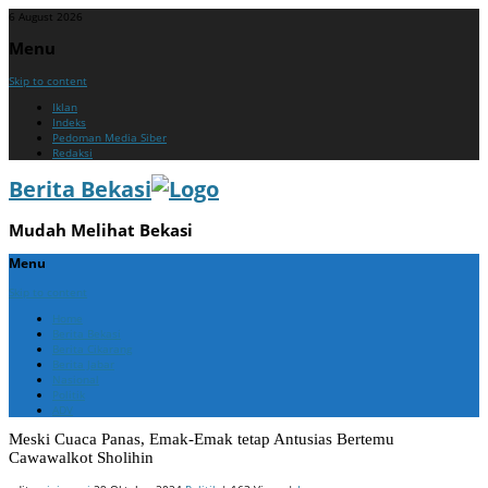
6 August 2026
Menu
Skip to content
Iklan
Indeks
Pedoman Media Siber
Redaksi
Berita Bekasi
Mudah Melihat Bekasi
Menu
Skip to content
Home
Berita Bekasi
Berita Cikarang
Berita Jabar
Nasional
Politik
ADV
Meski Cuaca Panas, Emak-Emak tetap Antusias Bertemu
Cawawalkot Sholihin