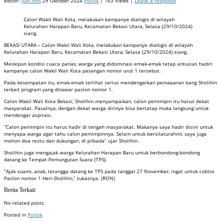
editor:
juin roni
29 Oktober 2024
Politik
| 163 Views |
Leave a response
Calon Wakil Wali Kota, melakukan kampanye dialogis di wilayah
Kelurahan Harapan Baru, Kecamatan Bekasi Utara, Selasa (29/10/2024)
siang.
BEKASI UTARA – Calon Wakil Wali Kota, melakukan kampanye dialogis di wilayah
Kelurahan Harapan Baru, Kecamatan Bekasi Utara, Selasa (29/10/2024) siang.
Meskipun kondisi cuaca panas, warga yang didominasi emak-emak tetap antusias hadiri
kampanye calon Wakil Wali Kota pasangan nomor urut 1 tersebut.
Pada kesempatan itu, emak-emak terlihat serius mendengarkan pemaparan bang Sholihin
terkait program yang ditawar paslon nomor 1.
Calon Wakil Wali Kota Bekasi, Sholihin menyampaikan, calon pemimpin itu harus dekat
masyarakat. Pasalnya, dengan dekat warga dirinya bisa bertatap muka langsung untuk
mendengar aspirasi.
“Calon pemimpin itu harus hadir di tengah masyarakat. Makanya saya hadir disini untuk
menyapa warga agar tahu calon pemimpinnya. Selain untuk bersilaturahmi, saya juga
mohon doa restu dan dukungan, di pilkada” ujar Sholihin.
Sholihin juga mengajak warga Kelurahan Harapan Baru untuk berbondong-bondong
datang ke Tempat Pemungutan Suara (TPS).
“Ajak suami, anak, tetangga datang ke TPS pada tanggal 27 November, ingat untuk coblos
Paslon nomor 1 Heri-Sholihin,” tukasnya. (RON)
Berita Terkait:
No related posts.
Posted in
Politik