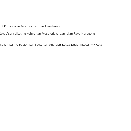
tik di Kecamatan Mustikajaya dan Rawalumbu.
 Raya Asem ciketing Kelurahan Mustikajaya dan Jalan Raya Narogong,
akan baliho paslon kami bisa terjadi,” ujar Ketua Desk Pilkada PPP Kota