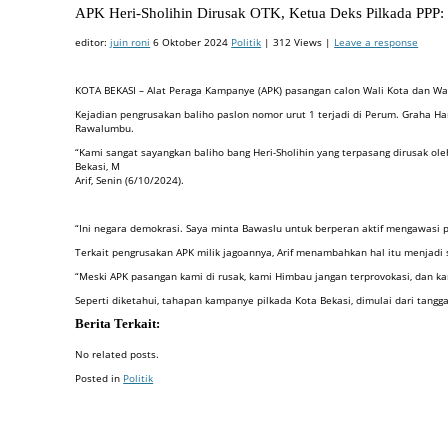
APK Heri-Sholihin Dirusak OTK, Ketua Deks Pilkada PPP:
editor:
juin roni
6 Oktober 2024
Politik
| 312 Views |
Leave a response
KOTA BEKASI – Alat Peraga Kampanye (APK) pasangan calon Wali Kota dan Waki
Kejadian pengrusakan baliho paslon nomor urut 1 terjadi di Perum. Graha Ha
Rawalumbu.
“Kami sangat sayangkan baliho bang Heri-Sholihin yang terpasang dirusak ole
Bekasi, M
Arif, Senin (6/10/2024).
“Ini negara demokrasi. Saya minta Bawaslu untuk berperan aktif mengawasi 
Terkait pengrusakan APK milik jagoannya, Arif menambahkan hal itu menjadi sp
“Meski APK pasangan kami di rusak, kami Himbau jangan terprovokasi, dan ka
Seperti diketahui, tahapan kampanye pilkada Kota Bekasi, dimulai dari tan
Berita Terkait:
No related posts.
Posted in
Politik
Badan Sertifikasi ISO
Training SMK3