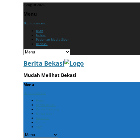
8 August 2026
Menu
Skip to content
Iklan
Indeks
Pedoman Media Siber
Redaksi
Berita Bekasi
Mudah Melihat Bekasi
Menu
Skip to content
Home
Berita Bekasi
Berita Cikarang
Berita Jabar
Nasional
Politik
ADV