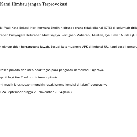
 Kami Himbau jangan Terprovokasi
l Wali Kota Bekasi, Heri Koswara-Sholihin dirusak orang tidak dikenal (OTK) di sejumlah ti
rapan Bumyagara Kelurahan Mustikajaya, Pertigaan Maharani, Mustikajaya, Dekat Al iklas jl.
h oknum tidak bertanggung jawab. Sesuai ketentuannya APK dilindungi UU, kami sesali pengrus
proses pilkada dan menindak tegas para pengacau demokrasi,” ujarnya.
irit bagi tim Risol untuk terus optimis.
mi masih khusnudzon mungkin rusak karena kondisi di jalan,” pungkasnya.
ggal 24 September hingga 23 November 2024.(RON)