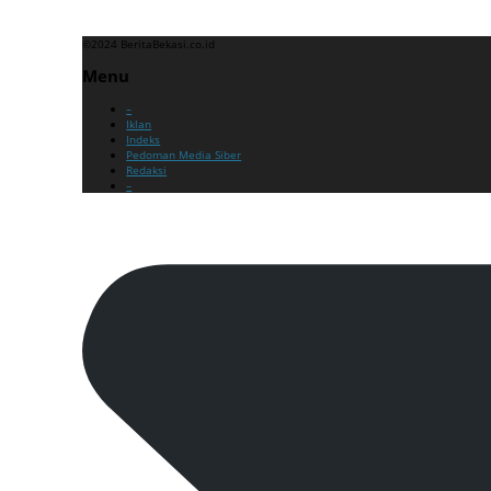
Training SMK3
©2024 BeritaBekasi.co.id
Menu
–
Iklan
Indeks
Pedoman Media Siber
Redaksi
–