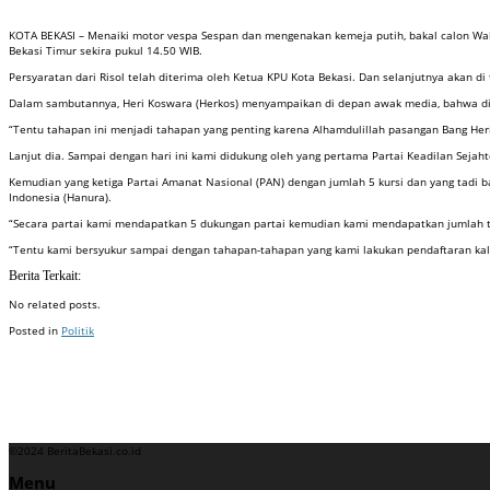
KOTA BEKASI – Menaiki motor vespa Sespan dan mengenakan kemeja putih, bakal calon Wali Ko
Bekasi Timur sekira pukul 14.50 WIB.
Persyaratan dari Risol telah diterima oleh Ketua KPU Kota Bekasi. Dan selanjutnya akan di
Dalam sambutannya, Heri Koswara (Herkos) menyampaikan di depan awak media, bahwa dirin
“Tentu tahapan ini menjadi tahapan yang penting karena Alhamdulillah pasangan Bang Heri d
Lanjut dia. Sampai dengan hari ini kami didukung oleh yang pertama Partai Keadilan Seja
Kemudian yang ketiga Partai Amanat Nasional (PAN) dengan jumlah 5 kursi dan yang tadi 
Indonesia (Hanura).
“Secara partai kami mendapatkan 5 dukungan partai kemudian kami mendapatkan jumlah tota
“Tentu kami bersyukur sampai dengan tahapan-tahapan yang kami lakukan pendaftaran kali
Berita Terkait:
No related posts.
Posted in
Politik
Badan Sertifikasi ISO
Training SMK3
Training SMK3
©2024 BeritaBekasi.co.id
Menu