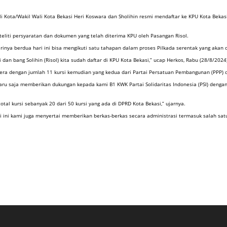
ta/Wakil Wali Kota Bekasi Heri Koswara dan Sholihin resmi mendaftar ke KPU Kota Bekasi, Ra
 teliti persyaratan dan dokumen yang telah diterima KPU oleh Pasangan Risol.
ya berdua hari ini bisa mengikuti satu tahapan dalam proses Pilkada serentak yang akan 
an bang Solihin (Risol) kita sudah daftar di KPU Kota Bekasi,” ucap Herkos, Rabu (28/8/2024
htera dengan jumlah 11 kursi kemudian yang kedua dari Partai Persatuan Pembangunan (PPP) 
baru saja memberikan dukungan kepada kami B1 KWK Partai Solidaritas Indonesia (PSI) denga
l kursi sebanyak 20 dari 50 kursi yang ada di DPRD Kota Bekasi,” ujarnya.
 ini kami juga menyertai memberikan berkas-berkas secara administrasi termasuk salah satu