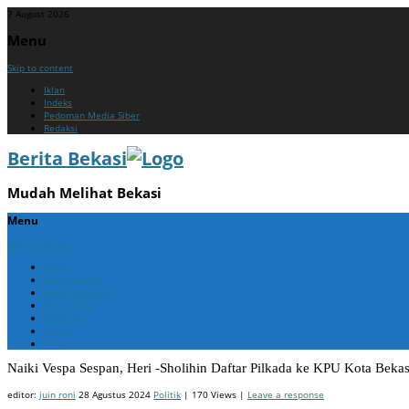
7 August 2026
Menu
Skip to content
Iklan
Indeks
Pedoman Media Siber
Redaksi
Berita Bekasi
Mudah Melihat Bekasi
Menu
Skip to content
Home
Berita Bekasi
Berita Cikarang
Berita Jabar
Nasional
Politik
ADV
Naiki Vespa Sespan, Heri -Sholihin Daftar Pilkada ke KPU Kota Bekas
editor:
juin roni
28 Agustus 2024
Politik
| 170 Views |
Leave a response