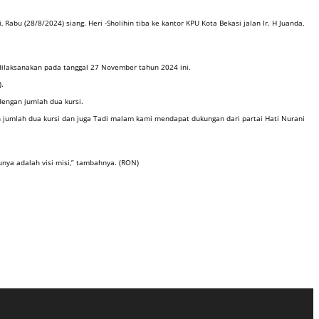
bu (28/8/2024) siang. Heri -Sholihin tiba ke kantor KPU Kota Bekasi jalan Ir. H Juanda,
dilaksanakan pada tanggal 27 November tahun 2024 ini.
).
dengan jumlah dua kursi.
n jumlah dua kursi dan juga Tadi malam kami mendapat dukungan dari partai Hati Nurani
nya adalah visi misi,” tambahnya. (RON)