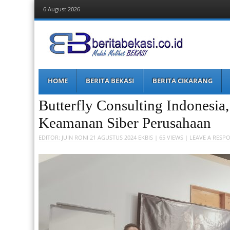
6 August 2026
Berita Bekasi
Mudah Melihat Bekasi
Menu
Skip
HOME
BERITA BEKASI
BERITA CIKARANG
to
content
Butterfly Consulting Indonesia,
Keamanan Siber Perusahaan
EDITOR:
JUIN RONI
21 AGUSTUS 2024
EKBIS
| 65 VIEWS |
LEAVE A RESP