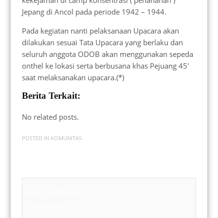
kekejaman di camp konsentrasi ( penahanan )
Jepang di Ancol pada periode 1942 – 1944.
Pada kegiatan nanti pelaksanaan Upacara akan
dilakukan sesuai Tata Upacara yang berlaku dan
seluruh anggota ODOB akan menggunakan sepeda
onthel ke lokasi serta berbusana khas Pejuang 45′
saat melaksanakan upacara.(*)
Berita Terkait:
No related posts.
POSTED IN
KOMUNITAS
Badan Sertifikasi ISO
Training SMK3