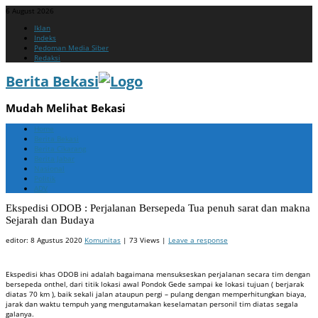
6 August 2026
Menu
Skip
Iklan
to
Indeks
content
Pedoman Media Siber
Redaksi
Berita Bekasi
Mudah Melihat Bekasi
Menu
Skip
Home
to
Berita Bekasi
content
Berita Cikarang
Berita Jabar
Nasional
Politik
ADV
Ekspedisi ODOB : Perjalanan Bersepeda Tua penuh sarat dan makna
Sejarah dan Budaya
editor:
8 Agustus 2020
Komunitas
| 73 Views |
Leave a response
Ekspedisi khas ODOB ini adalah bagaimana mensukseskan perjalanan secara tim dengan
bersepeda onthel, dari titik lokasi awal Pondok Gede sampai ke lokasi tujuan ( berjarak
diatas 70 km ), baik sekali jalan ataupun pergi – pulang dengan memperhitungkan biaya,
jarak dan waktu tempuh yang mengutamakan keselamatan personil tim diatas segala
galanya.