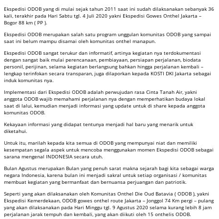
Ekspedisi ODOB yang di mulai sejak tahun 2011 saat ini sudah dilaksanakan sebanyak 36
kali, terakhir pada Hari Sabtu tgl. 4 Juli 2020 yakni Ekspedisi Gowes Onthel Jakarta –
Bogor 88 km ( PP ).
Ekspedisi ODOB merupakan salah satu program unggulan komunitas ODOB yang sampai
saat ini belum mampu disamai oleh komunitas onthel manapun.
Ekspedisi ODOB sangat terukur dan informatif, artinya kegiatan nya terdokumentasi
dengan sangat baik mulai perencanaan, pembiayaan, persiapan perjalanan, biodata
personil, perijinan, selama kegiatan berlangsung bahkan hingga perjalanan kembali –
lengkap terinfokan secara transparan, juga dilaporkan kepada KOSTI DKI Jakarta sebagai
induk komunitas nya.
Implementasi dari Ekspedisi ODOB adalah perwujudan rasa Cinta Tanah Air, yakni
anggota ODOB wajib memahami perjalanan nya dengan memperhatikan budaya lokal
saat di lalui, kemudian menjadi informasi yang update untuk di share kepada anggota
komunitas ODOB.
Kekayaan informasi yang didapat tentunya menjadi hal baru yang menarik untuk
diketahui.
Untuk itu, marilah kepada kita semua di ODOB yang mempunyai niat dan memiliki
kesempatan segala aspek untuk mencoba menggunakan momen Ekspedisi ODOB sebagai
sarana mengenal INDONESIA secara utuh.
Bulan Agustus merupakan Bulan yang penuh sarat makna sejarah bagi kita sebagai warga
negara Indonesia, karena bulan ini menjadi sakral untuk setiap organisasi / komunitas
membuat kegiatan yang bermanfaat dan bernuansa perjuangan dan patriotik.
Seperti yang akan dilaksanakan oleh Komunitas Onthel Die Oud Batavia ( ODOB ), yakni
Ekspedisi Kemerdekaan, ODOB gowes onthel route Jakarta – Jonggol 74 Km pergi – pulang
yang akan dilaksanakan pada Hari Minggu tgl. 9 Agustus 2020 selama kurang lebih 8 jam
perjalanan jarak tempuh dan kembali, yang akan diikuti oleh 15 onthelis ODOB.