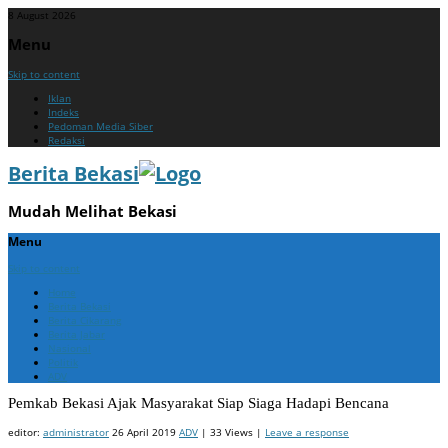
8 August 2026
Menu
Skip to content
Iklan
Indeks
Pedoman Media Siber
Redaksi
Berita Bekasi
Mudah Melihat Bekasi
Menu
Skip to content
Home
Berita Bekasi
Berita Cikarang
Berita Jabar
Nasional
Politik
ADV
Pemkab Bekasi Ajak Masyarakat Siap Siaga Hadapi Bencana
editor:
administrator
26 April 2019
ADV
| 33 Views |
Leave a response