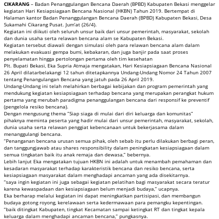
CIKARANG
– Badan Penanggulangan Bencana Daerah (BPBD) Kabupaten Bekasi menggelar
kegiatan Hari Kesiapsiagaan Bencana Nasional (HKBN) Tahun 2019. Bertempat di
Halaman kantor Badan Penanggulangan Bencana Daerah (BPBD) Kabupaten Bekasi, Desa
Sukamahi Cikarang Pusat. Jum’at (26/4).
Kegiatan ini diikuti oleh seluruh unsur baik dari unsur pemerintah, masyarakat, sekolah
dan dunia usaha serta relawan bencana alam se Kabupaten Bekasi.
Kegiatan tersebut diawali dengan simulasi oleh para relawan bencana alam dalam
melakukan evakuasi gempa bumi, kebakaran, dan juga banjir pada saat proses
penyelamatan hingga pertolongan pertama oleh tim kesehatan
Plt. Bupati Bekasi, Eka Supria Atmaja mengatakan, Hari Kesiapsiagaan Bencana Nasional
26 April dilatarbelakangi 12 tahun ditetapkannya Undang-Undang Nomor 24 Tahun 2007
tentang Penangulangan Bencana yang jatuh pada 26 April 2019.
Undang-Undang ini telah melahirkan berbagai kebijakan dan program pemerintah yang
mendukung kegiatan kesiapsiagaan terhadap bencana yang merupakan perangkat hukum
pertama yang merubah paradigma penanggulangan bencana dari responsif ke preventif
(pengelola resiko bencana).
Dengan mengusung thema ”Siap siaga di mulai dari diri keluarga dan komunitas”
pihaknya meminta peserta yang hadir mulai dari unsur pemerintah, masyarakat, sekolah,
dunia usaha serta relawan penggiat kebencanaan untuk bekerjasama dalam
menanggulangi bencana.
“Penanganan bencana urusan semua pihak, oleh sebab itu perlu dilakukan berbagi peran,
dan tanggungjawab atau shares responsibility dalam peningkatan kesiapsiagaan dalam
semua tingkatan baik itu anak remaja dan dewasa,” bebernya.
Lebih lanjut Eka mengatakan tujuan HKBN ini adalah untuk menambah pemahaman dan
kesadaran masyarakat terhadap karakteristik bencana dan resiko bencana, serta
kesiapsiagaan masyarakat dalam menghadapi ancaman yang ada disekitarnya.
“saya ingin kegiatan ini juga sebagai kegiatan pelatihan bagi masyarakat secara teratur
karena kewaspadaan dan kesiapsiagaan belum menjadi budaya,” ucapnya.
Eka berharap melalui kegiatan ini dapat meningkatkan partisipasi, dan membangun
budaya gotong royong, kerelawaan serta kedermawaan para pemangku kepentingan.
“baik ditingkat Kabupaten, tingkat Kecamatan sampai ketingkat RT dan tingkat kepala
keluarga dalam menghadapi ancaman bencana,” pungkasnya.