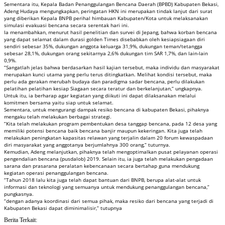
Sementara itu, Kepala Badan Penanggulangan Bencana Daerah (BPBD) Kabupaten Bekasi,
Adeng Hudaya mengungkapkan, peringatan HKN ini merupakan tindak lanjut dari surat
yang diberikan Kepala BNPB perihal himbauan Kabupaten/Kota untuk melaksanakan
simulasi evakuasi bencana secara serentak hari ini.
Ia menambahkan, menurut hasil penelitian dan survei di Jepang, bahwa korban bencana
yang dapat selamat dalam durasi golden Times disebabkan oleh kesiapsiagaan diri
sendiri sebesar 35%, dukungan anggota keluarga 31,9%, dukungan teman/tetangga
sebesar 28,1%, dukungan orang sekitarnya 2,6% dukungan tim SAR 1,7%, dan lain-lain
0,9%.
“Sangatlah jelas bahwa berdasarkan hasil kajian tersebut, maka individu dan masyarakat
merupakan kunci utama yang perlu terus ditingkatkan. Melihat kondisi tersebut, maka
perlu ada gerakan merubah budaya dan paradigma sadar bencana, perlu dilakukan
pelatihan pelatihan kesiap Siagaan secara teratur dan berkelanjutan,” ungkapnya.
Untuk itu, ia berharap agar kegiatan yang diikuti ini dapat dilaksanakan melalui
komitmen bersama yaitu siap untuk selamat.
Sementara, untuk mengurangi dampak resiko bencana di kabupaten Bekasi, pihaknya
mengaku telah melakukan berbagai strategi.
“Kita telah melakukan program pembentukan desa tanggap bencana, pada 12 desa yang
memiliki potensi bencana baik bencana banjir maupun kekeringan. Kita juga telah
melakukan peningkatan kapasitas relawan yang terjalin dalam 20 forum kewaspadaan
diri masyarakat yang anggotanya berjumlahnya 300 orang,” tuturnya.
Kemudian, Adeng melanjutkan, pihaknya telah mengoptimalkan pusat pelayanan operasi
pengendalian bencana (pusdalob) 2019. Selain itu, ia juga telah melakukan pengadaan
sarana dan prasarana peralatan kebencanaan secara bertahap guna mendukung
kegiatan operasi penanggulangan bencana.
“Tahun 2018 lalu kita juga telah dapat bantuan dari BNPB, berupa alat-alat untuk
informasi dan teknologi yang semuanya untuk mendukung penanggulangan bencana,”
pungkasnya.
“dengan adanya koordinasi dari semua pihak, maka resiko dari bencana yang terjadi di
Kabupaten Bekasi dapat diminimalisir,” tutupnya
Berita Terkait: