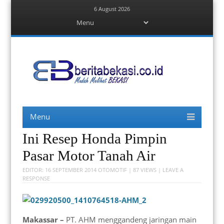
6 August 2026
Menu
Skip
to
content
Berita Bekasi
Mudah Melihat Bekasi
Menu
Skip
to
content
Ini Resep Honda Pimpin
Pasar Motor Tanah Air
EDITOR:
16 SEPTEMBER 2014
OTOMOTIF
| 87 VIEWS |
LEAVE A
RESPONSE
Makassar –
PT. AHM menggandeng jaringan main