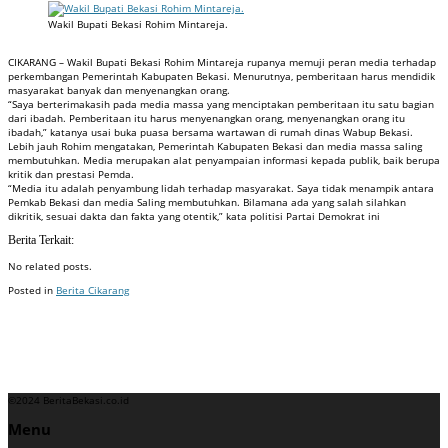
Wakil Bupati Bekasi Rohim Mintareja.
CIKARANG – Wakil Bupati Bekasi Rohim Mintareja rupanya memuji peran media terhadap
perkembangan Pemerintah Kabupaten Bekasi. Menurutnya, pemberitaan harus mendidik
masyarakat banyak dan menyenangkan orang.
“Saya berterimakasih pada media massa yang menciptakan pemberitaan itu satu bagian
dari ibadah. Pemberitaan itu harus menyenangkan orang, menyenangkan orang itu
ibadah,” katanya usai buka puasa bersama wartawan di rumah dinas Wabup Bekasi.
Lebih jauh Rohim mengatakan, Pemerintah Kabupaten Bekasi dan media massa saling
membutuhkan. Media merupakan alat penyampaian informasi kepada publik, baik berupa
kritik dan prestasi Pemda.
“Media itu adalah penyambung lidah terhadap masyarakat. Saya tidak menampik antara
Pemkab Bekasi dan media Saling membutuhkan. Bilamana ada yang salah silahkan
dikritik, sesuai dakta dan fakta yang otentik,” kata politisi Partai Demokrat ini
Berita Terkait:
No related posts.
Posted in
Berita Cikarang
Badan Sertifikasi ISO
Training SMK3
Training SMK3
©2024 BeritaBekasi.co.id
Menu