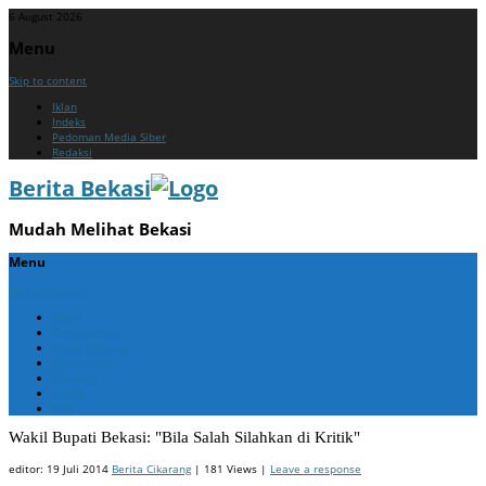
6 August 2026
Menu
Skip to content
Iklan
Indeks
Pedoman Media Siber
Redaksi
Berita Bekasi
Mudah Melihat Bekasi
Menu
Skip to content
Home
Berita Bekasi
Berita Cikarang
Berita Jabar
Nasional
Politik
ADV
Wakil Bupati Bekasi: "Bila Salah Silahkan di Kritik"
editor:
19 Juli 2014
Berita Cikarang
| 181 Views |
Leave a response