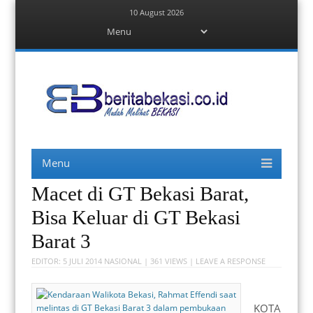
10 August 2026
Menu
Skip
to
content
Berita Bekasi
Mudah Melihat Bekasi
Menu
Skip
to
content
Macet di GT Bekasi Barat,
Bisa Keluar di GT Bekasi
Barat 3
EDITOR:
5 JULI 2014
NASIONAL
| 361 VIEWS |
LEAVE A RESPONSE
KOTA